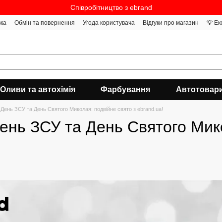
Співробітництво з ebrand
вка
Обмін та повернення
Угода користувача
Відгуки про магазин
💡 Ек
Оливи та автохімія
Фарбування
Автотовар
- День ЗСУ та День Святого Миколая: подвійне свято з ebrand.ua!
День ЗСУ та День Святого Мик