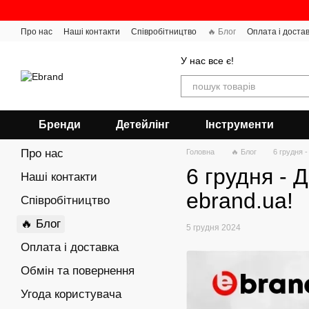
Перейти до основного контенту
Про нас
Наші контакти
Співробітництво
🔥 Блог
Оплата і доста
У нас все є!
Бренди
Детейлінг
Інструменти
Про нас
Головна
🔥 Блог
6 грудня 
6 грудня - 
Наші контакти
ebrand.ua!
Співробітництво
🔥 Блог
5 грудня 2024
Оплата і доставка
Обмін та повернення
Угода користувача