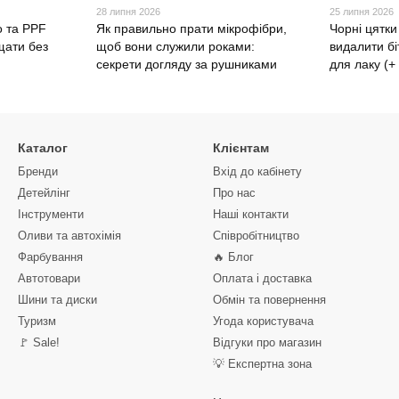
28 липня 2026
25 липня 2026
о та PPF
Як правильно прати мікрофібри,
Чорні цятки
щати без
щоб вони служили роками:
видалити бі
секрети догляду за рушниками
для лаку (+
Каталог
Клієнтам
Бренди
Вхід до кабінету
Детейлінг
Про нас
Інструменти
Наші контакти
Оливи та автохімія
Співробітництво
Фарбування
🔥 Блог
Автотовари
Оплата і доставка
Шини та диски
Обмін та повернення
Туризм
Угода користувача
🚩 Sale!
Відгуки про магазин
💡 Експертна зона