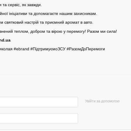
 та сервіс, як завжди.
йної ініціативи та допомагаєте нашим захисникам.
им святковий настрій та приємний аромат в авто.
внений теплом, добром та вірою у перемогу! Разом ми сила!
nd.ua
иколая #ebrand #ПідтримуємоЗСУ #РазомДоПеремоги
Увійти за допомогою