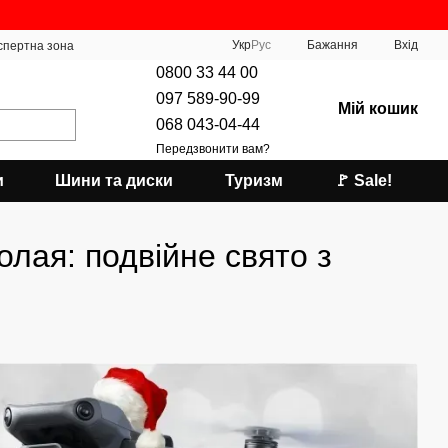
Укр
Рус
Бажання
Вхід
спертна зона
0800 33 44 00
097 589-90-99
Мій кошик
068 043-04-44
Передзвонити вам?
и
Шини та диски
Туризм
🚩 Sale!
олая: подвійне свято з