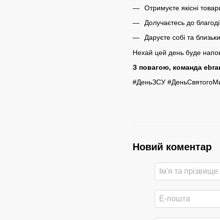
Отримуєте якісні товари
Долучаєтесь до благоді
Даруєте собі та близьк
Нехай цей день буде напо
З повагою, команда ebra
#ДеньЗСУ #ДеньСвятогоМ
Новий коментар