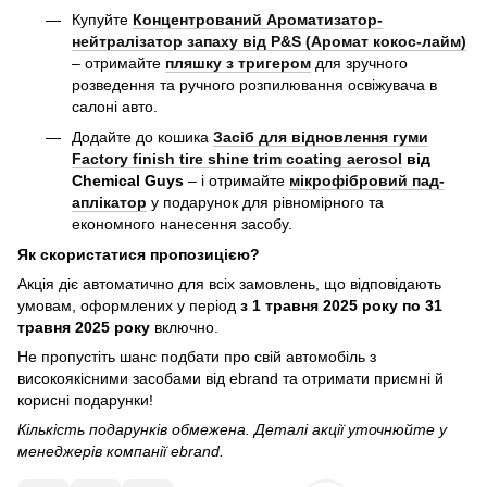
Купуйте
Концентрований Ароматизатор-
нейтралізатор запаху від P&S (Аромат кокос-лайм)
– отримайте
пляшку з тригером
для зручного
розведення та ручного розпилювання освіжувача в
салоні авто.
Додайте до кошика
Засіб для відновлення гуми
Factory finish tire shine trim coating aerosol
від
Chemical Guys
– і отримайте
мікрофібровий пад-
аплікатор
у подарунок для рівномірного та
економного нанесення засобу.
Як скористатися пропозицією?
Акція діє автоматично для всіх замовлень, що відповідають
умовам, оформлених у період
з 1 травня 2025 року по 31
травня 2025 року
включно.
Не пропустіть шанс подбати про свій автомобіль з
високоякісними засобами від ebrand та отримати приємні й
корисні подарунки!
Кількість подарунків обмежена. Деталі акції уточнюйте у
менеджерів компанії ebrand.