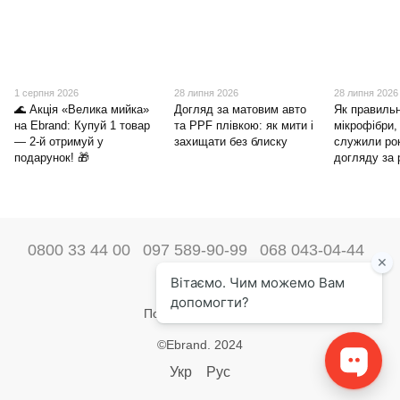
1 серпня 2026
28 липня 2026
28 липня 2026
🌊 Акція «Велика мийка»
Догляд за матовим авто
Як правиль
на Ebrand: Купуй 1 товар
та PPF плівкою: як мити і
мікрофібри,
— 2-й отримуй у
захищати без блиску
служили ро
подарунок! 🎁
догляду за
0800 33 44 00
097 589-90-99
068 043-04-44
Наші контакти
Повна версія сайту
©Ebrand. 2024
Укр
Рус