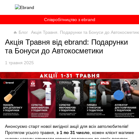
Співробітництво з ebrand
🔥 Блог
Акція Травня. Подарунки та Бонуси до Автокосметик
Акція Травня від ebrand: Подарунки
та Бонуси до Автокосметики
1 травня 2025
Анонсуємо старт нової вигідної акції для всіх автолюбителів!
Протягом усього травня,
з 1 по 31 число
, кожен клієнт матиме
чудову нагоду отримати корисні подарунки до своїх покупок.