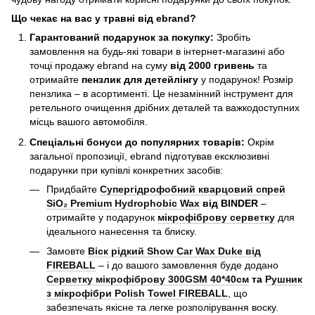
Що чекає на вас у травні від ebrand?
Гарантований подарунок за покупку:
Зробіть
замовлення на будь-які товари в інтернет-магазині або
точці продажу ebrand на суму
від 2000 гривень
та
отримайте
пензлик для детейлінгу
у подарунок! Розмір
пензлика – в асортименті. Це незамінний інструмент для
ретельного очищення дрібних деталей та важкодоступних
місць вашого автомобіля.
Спеціальні бонуси до популярних товарів:
Окрім
загальної пропозиції, ebrand підготував ексклюзивні
подарунки при купівлі конкретних засобів:
Придбайте
Супергідрофобний кварцовий спрей
SiO₂ Premium Hydrophobic Wax
від BINDER
–
отримайте у подарунок
мікрофіброву серветку
для
ідеального нанесення та блиску.
Замовте
Віск рідкий Show Car Wax Duke від
FIREBALL
– і до вашого замовлення буде додано
Серветку мікрофіброву 300GSM 40*40см
та
Рушник
з мікрофібри Polish Towel FIREBALL
, що
забезпечать якісне та легке розполірування воску.