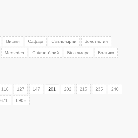
Вишня
Сафарі
Світло-сірий
Золотистий
Mersedes
Сніжно-білий
Біла хмара
Балтика
118
127
147
201
202
215
235
240
671
L90E