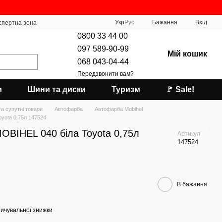
Укр
Рус
Бажання
Вхід
спертна зона
0800 33 44 00
097 589-90-99
Мій кошик
068 043-04-44
Передзвонити вам?
и
Шини та диски
Туризм
🚩 Sale!
а супутні товари
Автофарба
Автофарба Mobihel
yota 0,75л 147524
OBIHEL 040 біла Toyota 0,75л
Артикул
147524
В бажання
ичувальної знижки