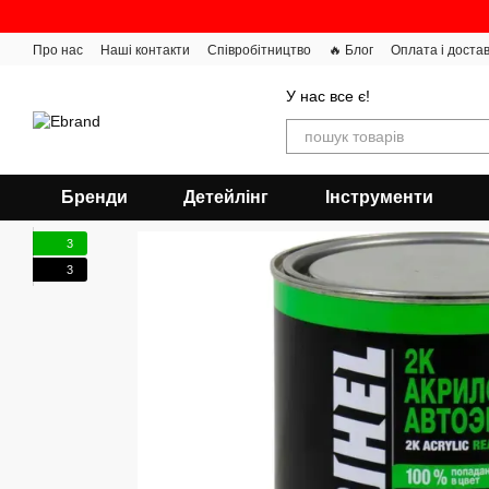
Перейти до основного контенту
Про нас
Наші контакти
Співробітництво
🔥 Блог
Оплата і доста
У нас все є!
Бренди
Детейлінг
Інструменти
3
3