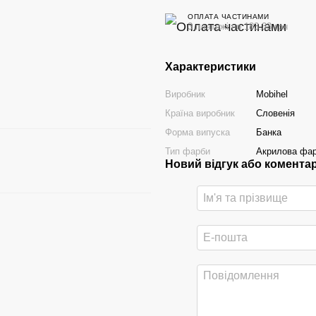
ОПЛАТА ЧАСТИНАМИ
3 платежі по 183.33 грн
Характеристики
Виробник
Mobihel
Країна виробник
Словенія
Форма випуска
Банка
Тип фарби
Акрилова фа
Новий відгук або комента