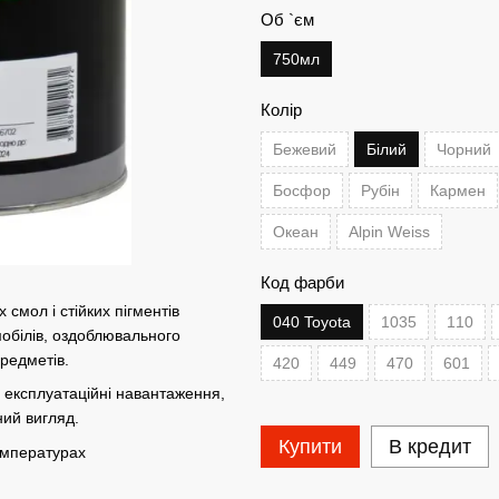
Об `єм
750мл
Колір
Бежевий
Білий
Чорний
Босфор
Рубін
Кармен
Океан
Alpin Weiss
Код фарби
смол і стійких пігментів
040 Toyota
1035
110
обілів, оздоблювального
предметів.
420
449
470
601
 експлуатаційні навантаження,
ний вигляд.
Купити
В кредит
емпературах