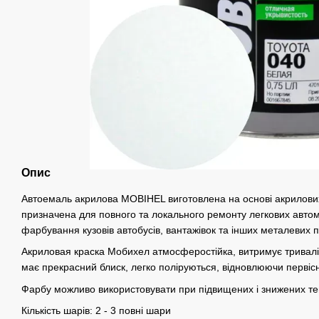
Опис
Автоемаль акрилова MOBIHEL виготовлена на основі акрилових 
призначена для повного та локального ремонту легкових автом
фарбування кузовів автобусів, вантажівок та інших металевих 
Акриловая краска Мобихел атмосферостійка, витримує тривалі
має прекрасний блиск, легко поліруються, відновлюючи первіс
Фарбу можливо використовувати при підвищених і знижених т
Кількість шарів: 2 - 3 повні шари