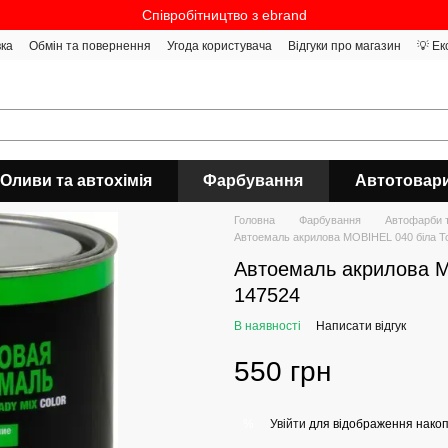
Співробітництво з ebrand
вка
Обмін та повернення
Угода користувача
Відгуки про магазин
💡 Ек
Оливи та автохімія
Фарбування
Автотовар
Головна
Фарбування
Автофарби т
Автоемаль акрилова MOBIHEL 040 біла To
Автоемаль акрилова M
147524
В наявності
Написати відгук
550 грн
Увійти
для відображення накоп
%