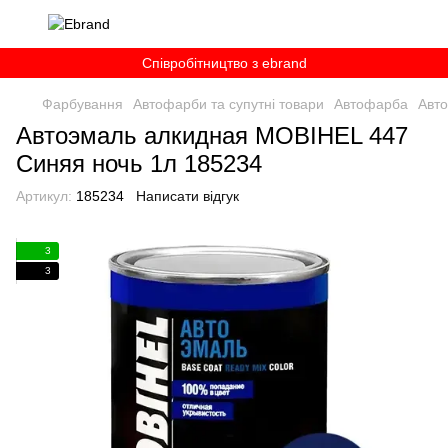
Співробітництво з ebrand
Фарбування
Автофарби та супутні товари
Автофарба
Авт
Автоэмаль алкидная MOBIHEL 447
Синяя ночь 1л 185234
Артикул:
185234
Написати відгук
3
3