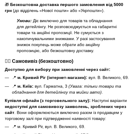
🎁
Безкоштовна доставка першого замовлення від 5000
грн
(до відділень «Нової пошти» або «Укрпошти»).
Умови:
Діє виключно для товарів та обладнання
для детейлінгу. Не розповсюджується на габаритні
товари та акційні пропозиції. Не сумується з
накопичувальними знижками. У разі застосування
знижок покупець може обрати або акційну
пропозицію, або безкоштовну доставку.
🏃‍♂️ Самовивіз (безкоштовно)
Доступно для вибору при замовленні через сайт:
📍
м. Кривий Ріг (інтернет-магазин):
вул. В. Великого, 69.
📍
м. Київ:
вул. Гарматна, 3
(Увага: тільки товари та
обладнання для детейлінгу та мийки авто)
.
Купівля офлайн (з торговельного залу):
Наступні варіанти
н
едоступні для самовивозу замволень, зроблених через
сайт
. Вони оформлюються виключно разом із продавцем у
торговому залі при підтвердженні наявності товару:
📍 м. Кривий Ріг, вул. В. Великого, 69.