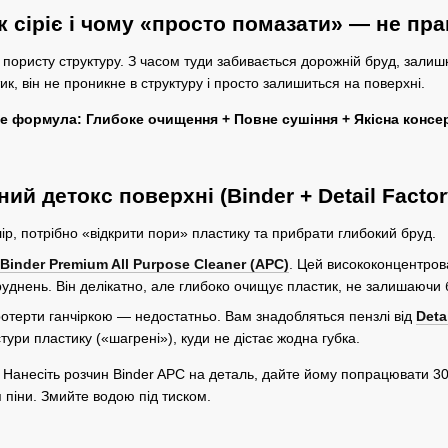
 сіріє і чому «просто помазати» — не пр
пористу структуру. З часом туди забивається дорожній бруд, залишки
к, він не проникне в структуру і просто залишиться на поверхні.
е формула: Глибоке очищення + Повне сушіння + Якісна консе
ний детокс поверхні (Binder + Detail Factor
ір, потрібно «відкрити пори» пластику та прибрати глибокий бруд.
Binder Premium All Purpose Cleaner (APC)
. Цей висококонцентров
уднень. Він делікатно, але глибоко очищує пластик, не залишаючи 
отерти ганчіркою — недостатньо. Вам знадобляться пензлі від
Deta
тури пластику («шагрені»), куди не дістає жодна губка.
Нанесіть розчин Binder APC на деталь, дайте йому попрацювати 3
 піни. Змийте водою під тиском.