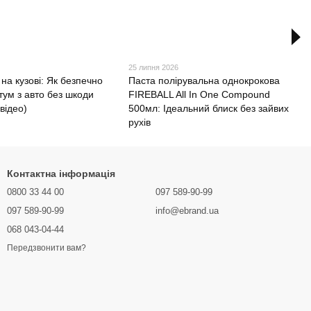
25 липня 2026
 на кузові: Як безпечно
Паста полірувальна однокрокова
тум з авто без шкоди
FIREBALL All In One Compound
 відео)
500мл: Ідеальний блиск без зайвих
рухів
Контактна інформація
0800 33 44 00
097 589-90-99
097 589-90-99
info@ebrand.ua
068 043-04-44
Передзвонити вам?