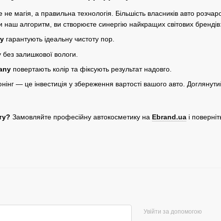
 не магія, а правильна технологія. Більшість власників авто розча
и наш алгоритм, ви створюєте синергію найкращих світових брендів
ry
гарантують ідеальну чистоту пор.
 без залишкової вологи.
any
повертають колір та фіксують результат надовго.
нінг — це інвестиція у збереження вартості вашого авто. Доглянути
ту?
Замовляйте професійну автокосметику на
Ebrand.ua
і поверніт
Увійти за допомогою