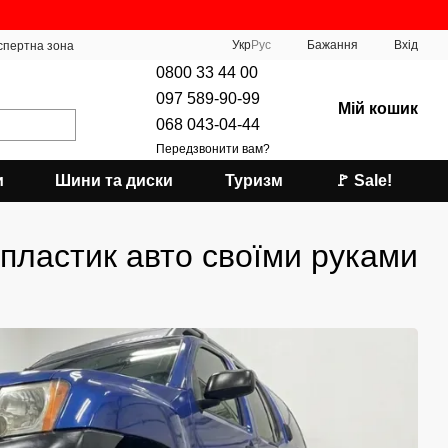
Укр
Рус
Бажання
Вхід
спертна зона
0800 33 44 00
097 589-90-99
Мій кошик
068 043-04-44
Передзвонити вам?
и
Шини та диски
Туризм
🚩 Sale!
 пластик авто своїми руками