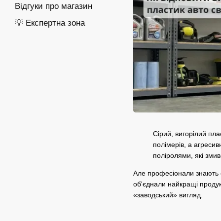
Відгуки про магазин
💡 Експертна зона
Сірий, вигорілий пла
полімерів, а агреси
поліролями, які зми
Але професіонали знають 
об'єднали найкращі продук
«заводський» вигляд.