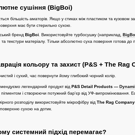
лютне сушіння (BigBoi)
ться більшість аматорів. Якщо у стиках між пластиком та кузовом за
 Поверхня має бути стерильно сухою.
ійський бренд
BigBoi
. Використовуйте турбосушку (наприклад,
BigBo
н та текстури матеріалу. Тільки абсолютно суха поверхня готова до 
аврація кольору та захист (P&S + The Rag
чистий і сухий, час повернути йому глибокий чорний колір.
мендуємо легендарний продукт від
P&S Detail Products —
Dynami
її пігментом і створюючи потужний бар'єр від УФ-випромінювання. Е
ірного розподілу використовуйте мікрофібру від
The Rag Company
поверхню сухою на дотик.
ому системний підхід перемагає?