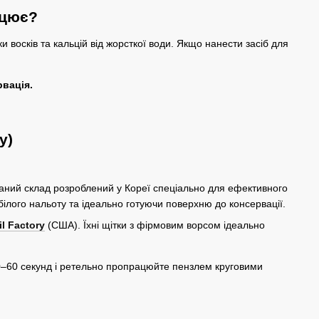
ацює?
 восків та кальцій від жорсткої води. Якщо нанести засіб для
рвація.
y)
аний склад розроблений у Кореї спеціально для ефективного
білого нальоту та ідеально готуючи поверхню до консервації.
il Factory
(США). Їхні щітки з фірмовим ворсом ідеально
0–60 секунд і ретельно пропрацюйте пензлем круговими