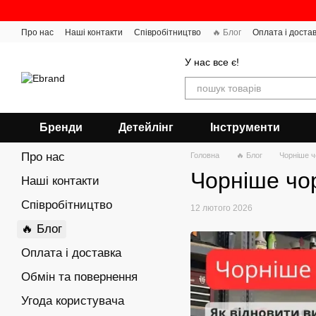
Перейти до основного контенту
Про нас
Наші контакти
Співробітництво
🔥 Блог
Оплата і доста
У нас все є!
Бренди
Детейлінг
Інструменти
Про нас
Головна
🔥 Блог
Чорніше ч
Чорніше чор
Наші контакти
Співробітництво
12 лютого 2026
🔥 Блог
Оплата і доставка
Обмін та повернення
Угода користувача