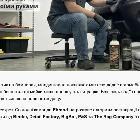
стик на бамперах, молдингах та накладках миттєво додає автомобілю
вні безконтактні мийки лише погіршують ситуацію. Більшість водіїв
ваються після першого ж дощу.
секрет. Сьогодні команда
Ebrand.ua
розкриє алгоритм реставрації п
ти від
Binder, Detail Factory, BigBoi, P&S та The Rag Company
в 