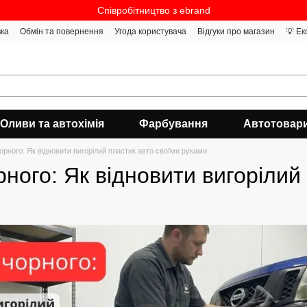
Співробітництво з ebrand
вка
Обмін та повернення
Угода користувача
Відгуки про магазин
💡 Ек
Оливи та автохімія
Фарбування
Автотовар
орного: Як відновити вигорілий пластик авто своїми руками
ного: Як відновити вигорілий