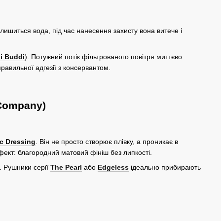
лишиться вода, під час нанесення захисту вона витече і
i Buddi
). Потужний потік фільтрованого повітря миттєво
правильної адгезії з консервантом.
 Company)
c Dressing
. Він не просто створює плівку, а проникає в
фект: благородний матовий фініш без липкості.
. Рушники серії
The Pearl
або
Edgeless
ідеально прибирають