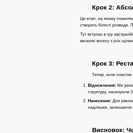
Крок 2: Абсо
Це етап, на якому помиляє
створить білясті розводи.
Тут вступає в гру австрал
виганяє вологу з усіх щіли
Крок 3: Рест
Тепер, коли пластик 
Відновлення:
Ми реко
структуру, насичуючи 
Нанесення:
Для рівном
надлишки, залишаючи 
Висновок: Ч