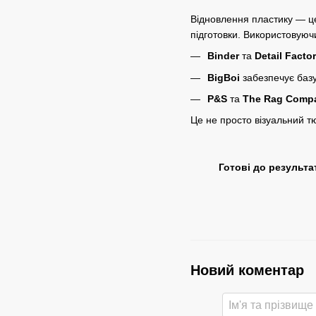
Відновлення пластику — це
підготовки. Використовуюч
Binder
та
Detail Facto
BigBoi
забезпечує базу
P&S
та
The Rag Comp
Це не просто візуальний тю
Готові до результа
Новий коментар