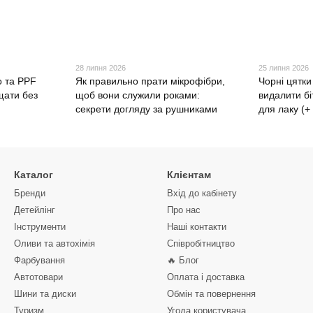
28 липня 2026
25 липня 2026
о та PPF
Як правильно прати мікрофібри,
Чорні цятки
щати без
щоб вони служили роками:
видалити бі
секрети догляду за рушниками
для лаку (+
Каталог
Клієнтам
Бренди
Вхід до кабінету
Детейлінг
Про нас
Інструменти
Наші контакти
Оливи та автохімія
Співробітництво
Фарбування
🔥 Блог
Автотовари
Оплата і доставка
Шини та диски
Обмін та повернення
Туризм
Угода користувача