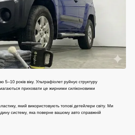
 5–10 років віку. Ультрафіолет руйнує структуру
 намагаються приховати це жирними силіконовими
ластику, який використовують топові детейлери світу. Ми
єдину систему, яка поверне вашому авто справжній