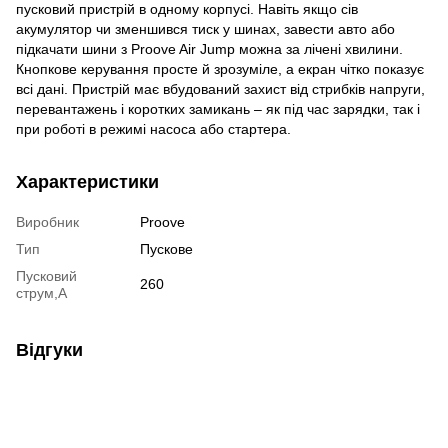
пусковий пристрій в одному корпусі. Навіть якщо сів
акумулятор чи зменшився тиск у шинах, завести авто або
підкачати шини з Proove Air Jump можна за лічені хвилини.
Кнопкове керування просте й зрозуміле, а екран чітко показує
всі дані. Пристрій має вбудований захист від стрибків напруги,
перевантажень і коротких замикань – як під час зарядки, так і
при роботі в режимі насоса або стартера.
Характеристики
Виробник
Proove
Тип
Пускове
Пусковий
260
струм,А
Відгуки