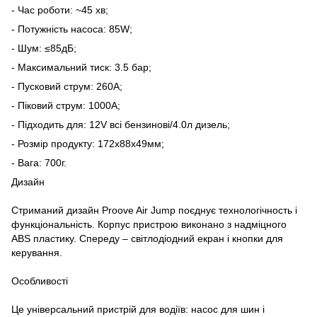
- Час роботи: ~45 хв;
- Потужність насоса: 85W;
- Шум: ≤85дБ;
- Максимальний тиск: 3.5 бар;
- Пусковий струм: 260А;
- Піковий струм: 1000А;
- Підходить для: 12V всі бензинові/4.0л дизель;
- Розмір продукту: 172x88x49мм;
- Вага: 700г.
Дизайн
Стриманий дизайн Proove Air Jump поєднує технологічность і
функціональність. Корпус пристрою виконано з надміцного
ABS пластику. Спереду – світлодіодний екран і кнопки для
керування.
Особливості
Це універсальний пристрій для водіїв: насос для шин і