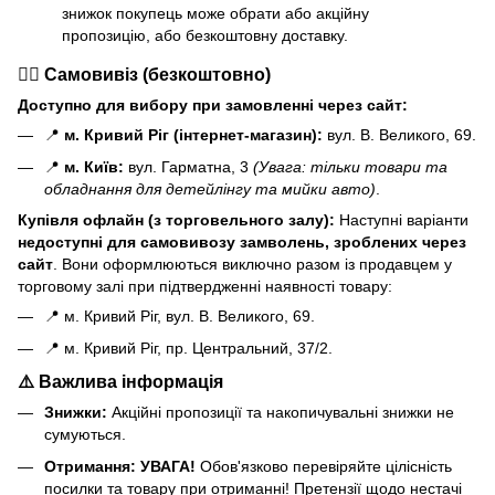
знижок покупець може обрати або акційну
пропозицію, або безкоштовну доставку.
🏃‍♂️ Самовивіз (безкоштовно)
Доступно для вибору при замовленні через сайт:
📍
м. Кривий Ріг (інтернет-магазин):
вул. В. Великого, 69.
📍
м. Київ:
вул. Гарматна, 3
(Увага: тільки товари та
обладнання для детейлінгу та мийки авто)
.
Купівля офлайн (з торговельного залу):
Наступні варіанти
н
едоступні для самовивозу замволень, зроблених через
сайт
. Вони оформлюються виключно разом із продавцем у
торговому залі при підтвердженні наявності товару:
📍 м. Кривий Ріг, вул. В. Великого, 69.
📍 м. Кривий Ріг, пр. Центральний, 37/2.
⚠️ Важлива інформація
Знижки:
Акційні пропозиції та накопичувальні знижки не
сумуються.
Отримання:
УВАГА!
Обов'язково перевіряйте цілісність
посилки та товару при отриманні! Претензії щодо нестачі