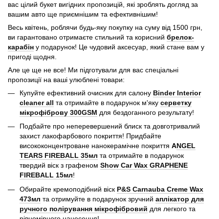
вас цілий букет вигідних пропозицій, які зроблять догляд за
вашим авто ще приємнішим та ефективнішим!
Весь квітень, роблячи будь-яку покупку на суму від 1500 грн,
ви гарантовано отримаєте стильний та корисний
брелок-
карабін
у подарунок! Це чудовий аксесуар, який стане вам у
пригоді щодня.
Але це ще не все! Ми підготували для вас спеціальні
пропозиції на ваші улюблені товари:
Купуйте ефективний очисник для салону
Binder Interior
cleaner all
та отримайте в подарунок м'яку
серветку
мікрофіброву 300GSM
для бездоганного результату!
Подбайте про неперевершений блиск та довготривалий
захист лакофарбового покриття! Придбайте
висококонцентроване нанокерамічне покриття
A
NGEL
TEARS FIREBALL 35мл
та отримайте в подарунок
твердий віск з графеном
Show Car Wax GRAPHENE
FIREBALL 15мл
!
Обирайте кремоподібний віск
P&S Carnauba Creme Wax
473мл
та отримуйте в подарунок зручний
аплікатор для
ручного полірування мікрофібровий
для легкого та
рівномірного нанесення!