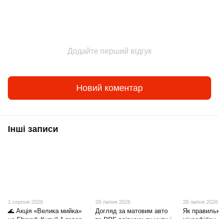
Додайте перший відгук
Новий коментар
Інші записи
1 серпня 2026
28 липня 2026
28 липня 2026
🌊 Акція «Велика мийка»
Догляд за матовим авто
Як правиль