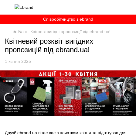
Співробітництво з ebrand
🔥 Блог
Квітневі вигідні пропозиції від ebrand.ua!
Квітневий розквіт вигідних
пропозицій від ebrand.ua!
1 квітня 2025
Друзі! ebrand.ua вітає вас з початком квітня та підготував для