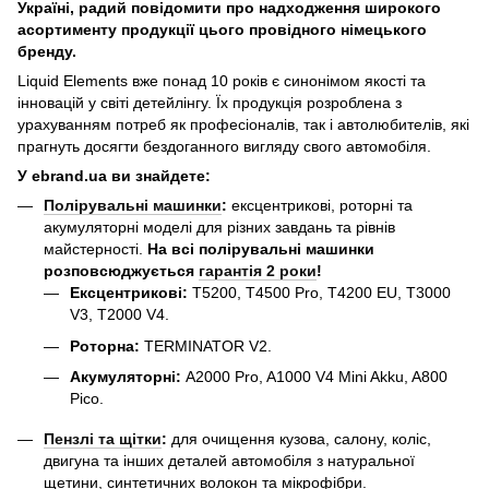
Україні, радий повідомити про надходження широкого
асортименту продукції цього провідного німецького
бренду.
Liquid Elements вже понад 10 років є синонімом якості та
інновацій у світі детейлінгу. Їх продукція розроблена з
урахуванням потреб як професіоналів, так і автолюбителів, які
прагнуть досягти бездоганного вигляду свого автомобіля.
У ebrand.ua ви знайдете:
Полірувальні машинки
:
ексцентрикові, роторні та
акумуляторні моделі для різних завдань та рівнів
майстерності.
На всі полірувальні машинки
розповсюджується
гарантія 2 роки
!
Ексцентрикові:
T5200, T4500 Pro, T4200 EU, T3000
V3, T2000 V4.
Роторна:
TERMINATOR V2.
Акумуляторні:
A2000 Pro, A1000 V4 Mini Akku, A800
Pico.
Пензлі та щітки
:
для очищення кузова, салону, коліс,
двигуна та інших деталей автомобіля з натуральної
щетини, синтетичних волокон та мікрофібри.