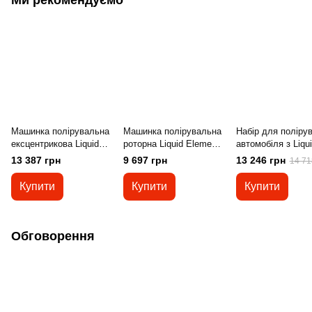
Машинка полірувальна
Машинка полірувальна
Набір для поліру
ексцентрикова Liquid
роторна Liquid Elements
автомобіля з Liqu
Elements T5200 - хід
TERMINATOR V2
Elements TERMI
13 387 грн
9 697 грн
13 246 грн
14 71
21мм 214938
1200Вт 214939
V2 1200Вт 214939
Купити
Купити
Купити
Обговорення