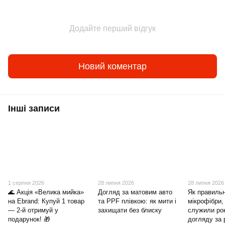
Додайте перший відгук
Новий коментар
Інші записи
1 серпня 2026
28 липня 2026
28 липня 2026
🌊 Акція «Велика мийка»
Догляд за матовим авто
Як правиль
на Ebrand: Купуй 1 товар
та PPF плівкою: як мити і
мікрофібри,
— 2-й отримуй у
захищати без блиску
служили ро
подарунок! 🎁
догляду за