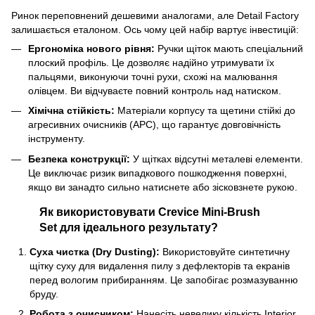
Ринок переповнений дешевими аналогами, але Detail Factory
залишається еталоном. Ось чому цей набір вартує інвестицій:
Ергономіка нового рівня:
Ручки щіток мають спеціальний
плоский профіль. Це дозволяє надійно утримувати їх
пальцями, виконуючи точні рухи, схожі на малювання
олівцем. Ви відчуваєте повний контроль над натиском.
Хімічна стійкість:
Матеріали корпусу та щетини стійкі до
агресивних очисників (APC), що гарантує довговічність
інструменту.
Безпека конструкції:
У щітках відсутні металеві елементи.
Це виключає ризик випадкового пошкодження поверхні,
якщо ви занадто сильно натиснете або зісковзнете рукою.
Як використовувати Crevice Mini-Brush
Set для ідеального результату?
Суха чистка (Dry Dusting):
Використовуйте синтетичну
щітку суху для видалення пилу з дефлекторів та екранів
перед вологим прибиранням. Це запобігає розмазуванню
бруду.
Робота з очисником:
Нанесіть невелику кількість Interior