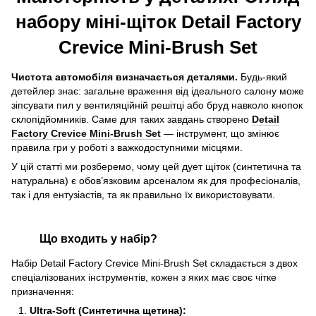
набору міні-щіток Detail Factory
Crevice Mini-Brush Set
Чистота автомобіля визначається деталями.
Будь-який
детейлер знає: загальне враження від ідеального салону може
зіпсувати пил у вентиляційній решітці або бруд навколо кнопок
склопідйомників. Саме для таких завдань створено
Detail
Factory Crevice Mini-Brush Set
— інструмент, що змінює
правила гри у роботі з важкодоступними місцями.
У цій статті ми розберемо, чому цей дует щіток (синтетична та
натуральна) є обов’язковим арсеналом як для професіоналів,
так і для ентузіастів, та як правильно їх використовувати.
Що входить у набір?
Набір Detail Factory Crevice Mini-Brush Set складається з двох
спеціалізованих інструментів, кожен з яких має своє чітке
призначення:
Ultra-Soft (Синтетична щетина):