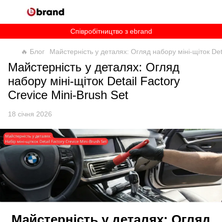
Співробітництво з ebrand
🔥 Блог
Майстерність у деталях: Огляд набору міні-щіток Deta
Майстерність у деталях: Огляд
набору міні-щіток Detail Factory
Crevice Mini-Brush Set
18 січня 2026
Майстерність у деталях: Огляд