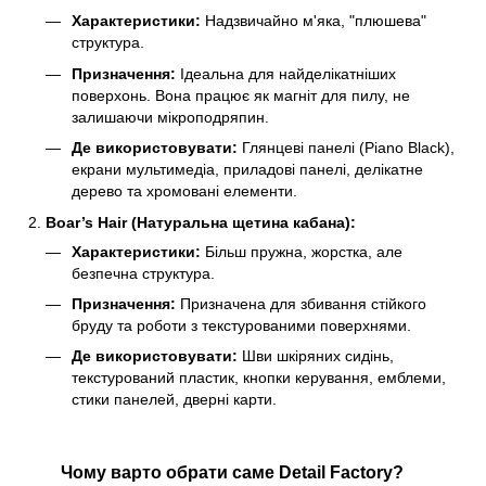
Характеристики:
Надзвичайно м'яка, "плюшева"
структура.
Призначення:
Ідеальна для найделікатніших
поверхонь. Вона працює як магніт для пилу, не
залишаючи мікроподряпин.
Де використовувати:
Глянцеві панелі (Piano Black),
екрани мультимедіа, приладові панелі, делікатне
дерево та хромовані елементи.
Boar’s Hair (Натуральна щетина кабана):
Характеристики:
Більш пружна, жорстка, але
безпечна структура.
Призначення:
Призначена для збивання стійкого
бруду та роботи з текстурованими поверхнями.
Де використовувати:
Шви шкіряних сидінь,
текстурований пластик, кнопки керування, емблеми,
стики панелей, дверні карти.
Чому варто обрати саме Detail Factory?