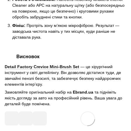
Cleaner або APC на натуральну щітку (або безпосередньо
на поверхню, якщо це безпечно) і круговими рухами
обробіть забруднені стики та кнопки.
Фініш:
Протріть зону м’якою мікрофіброю. Результат —
заводська чистота навіть у тих місцях, куди раніше не
діставала рука.
Висновок
Detail Factory Crevice Mini-Brush Set
— це хірургічний
інструмент у світі детейлінгу. Він дозволяє дістатися туди, де
звичайні пензлі безсилі, та забезпечує безпеку найдорожчих
елементів інтер'єру.
Замовляйте оригінальний набір на
Ebrand.ua
та підніміть
якість догляду за авто на професійний рівень. Ваша увага до
деталей буде помічена.