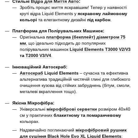
Стильні
Відра для Миття Авто
:
Зробіть процес миття яскравішим! Тепер у наявності
круті відра Liquid Elements у
яскравому лаймовому
кольорі
та елегантному дизайні
під карбон
.
Платформа для Полірувальних Машинок:
Оригінальна
платформа (бекплейт) діаметром 75
мм
, що ідеально підходить до популярних
полірувальних машинок
Liquid Elements T3000 V2/V3
та
T2000 V3/V4
.
Інноваційний Автоскраб:
Автоскраб
Liquid Elements
– сучасна та ефективна
альтернатива традиційній чистячій глині для глибокого
очищення кузова від стійких забруднень (бітум, смоли,
металеві вкраплення тощо).
Якісна Мікрофібра:
Універсальні
мікрофіброві серветки
розміром 40х40
см у практичних
блакитному та помаранчевому
кольорах.
Надзвичайно поглинаючий
мікрофібровий рушник
для сушіння Black Hole Evo XL
Liquid Elements
: