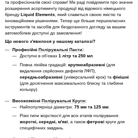
та професіоналів своєї справи! Ми раді повідомити про значне
розширення асортименту продукції від відомого німецького
бренду
Liquid Elements
, який славиться своєю якістю та
інноваційними рішеннями. Тепер ще більше першокласних
інструментів та засобів для бездоганного догляду за вашим
автомобілем доступні до замовлення!
Що нового з'явилося у нашому каталозі?
Професійні
Полірувальні Пасти
:
Доступні в об'ємах
1 літр та 250 мл
.
Повна лінійка градацій:
крупноабразивні
(для
видалення серйозних дефектів ЛФП),
середньоабразивні
(універсальний крок) та
фінішні
(для досягнення максимального блиску та глибини
кольору).
Високоякісні
Полірувальні Круги
:
Найпопулярніші діаметри:
75 мм та 125 мм
.
Різні типи жорсткості для всіх етапів полірування:
жорсткі, середні, м'які
, а також
фетрові
круги для
специфічних завдань.