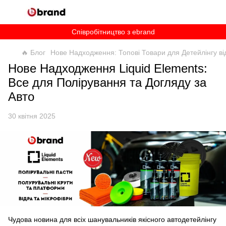
Співробітництво з ebrand
🔥 Блог
Нове Надходження: Топові Товари для Детейлінгу від
Нове Надходження Liquid Elements:
Все для Полірування та Догляду за
Авто
30 квітня 2025
Чудова новина для всіх шанувальників якісного автодетейлінгу