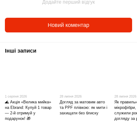
Додайте перший відгук
Новий коментар
Інші записи
1 серпня 2026
28 липня 2026
28 липня 2026
🌊 Акція «Велика мийка»
Догляд за матовим авто
Як правиль
на Ebrand: Купуй 1 товар
та PPF плівкою: як мити і
мікрофібри,
— 2-й отримуй у
захищати без блиску
служили ро
подарунок! 🎁
догляду за