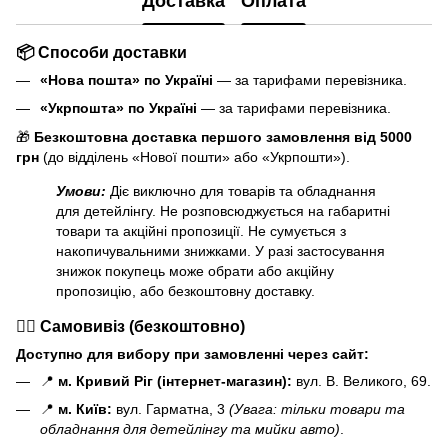
Доставка
Оплата
📦 Способи доставки
«Нова пошта» по Україні
— за тарифами перевізника.
«Укрпошта» по Україні
— за тарифами перевізника.
🎁
Безкоштовна доставка першого замовлення від 5000
грн
(до відділень «Нової пошти» або «Укрпошти»).
Умови:
Діє виключно для товарів та обладнання
для детейлінгу. Не розповсюджується на габаритні
товари та акційні пропозиції. Не сумується з
накопичувальними знижками. У разі застосування
знижок покупець може обрати або акційну
пропозицію, або безкоштовну доставку.
🏃‍♂️ Самовивіз (безкоштовно)
Доступно для вибору при замовленні через сайт:
📍
м. Кривий Ріг (інтернет-магазин):
вул. В. Великого, 69.
📍
м. Київ:
вул. Гарматна, 3
(Увага: тільки товари та
обладнання для детейлінгу та мийки авто)
.