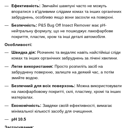
Ефективність:
Звичайні шампуні часто не можуть
впоратися з в'їдливими слідами комах та інших органічних
забруднень, особливо якщо вони засохли на поверхні.
Безпечність:
P&S Bug Off Insect Remover має pH-
нейтральну формулу, що не пошкоджує лакофарбове
покриття, пластик, хром та інші деталі автомобіля.
Особливості:
Швидка дія:
Розчиняє та видаляє навіть найстійкіші сліди
комах та інших органічних забруднень за лічені хвилини.
Легке використання:
Просто розпиліть засіб на
забруднену поверхню, залиште на деякий час, а потім
змийте водою.
Безпечний для всіх поверхонь:
Можна використовувати
на лакофарбовому покритті, склі, пластику, хромі та інших
матеріалах.
Економічність:
Завдяки своїй ефективності, вимагає
мінімальної кількості засобу для очищення.
pH 10.5
Застосування: