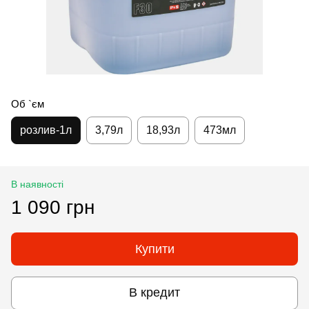
Об `єм
розлив-1л
3,79л
18,93л
473мл
В наявності
1 090 грн
Купити
В кредит