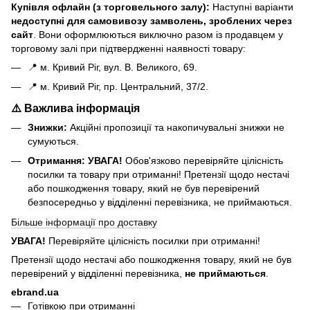
Купівля офлайн (з торговельного залу):
Наступні варіанти
н
едоступні для самовивозу замволень, зроблених через
сайт
. Вони оформлюються виключно разом із продавцем у
торговому залі при підтвердженні наявності товару:
📍 м. Кривий Ріг, вул. В. Великого, 69.
📍 м. Кривий Ріг, пр. Центральний, 37/2.
⚠️ Важлива інформація
Знижки:
Акційні пропозиції та накопичувальні знижки не
сумуються.
Отримання:
УВАГА!
Обов'язково перевіряйте цілісність
посилки та товару при отриманні! Претензії щодо нестачі
або пошкодження товару, який не був перевірений
безпосередньо у відділенні перевізника, не приймаються.
Більше інформації про доставку
УВАГА!
Перевіряйте цілісність посилки при отриманні!
Претензії щодо нестачі або пошкодження товару, який не був
перевірений у відділенні перевізника,
не приймаються
.
ebrand.ua
Готівкою при отриманні