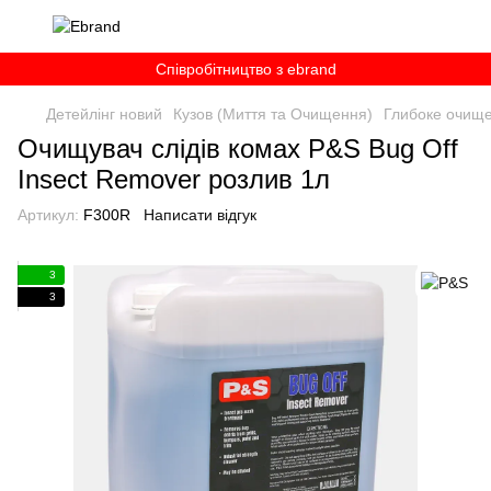
Співробітництво з ebrand
Детейлінг новий
Кузов (Миття та Очищення)
Глибоке очище
Очищувач слідів комах P&S Bug Off
Insect Remover розлив 1л
Артикул:
F300R
Написати відгук
3
3