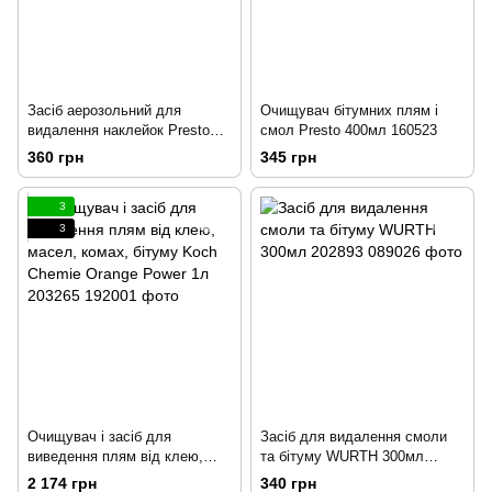
Засіб аерозольний для
Очищувач бітумних плям і
видалення наклейок Presto
смол Presto 400мл 160523
150мл 142969
360 грн
345 грн
3
3
Очищувач і засіб для
Засіб для видалення смоли
виведення плям від клею,
та бітуму WURTH 300мл
масел, комах, бітуму Koch
202893
2 174 грн
340 грн