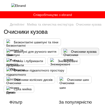
Співробітництво з ebrand
Детейлінг
Мийка та хімчистка екстер'єра
Очисники кузова
Очисники кузова
Безконтактні шампуні та піни
Шампуні для ручного миття
Очисники кузова
Глина і лубриканти
Знежирювачі
Очисники підкапотного простору
Очисники колісних дисків
Очисники шин
Суха мийка
Фільтр
За популярністю