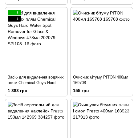
197699
3
3
Засіб для видалення водяних
Очисник бітуму PITON 400мл
плям Chemical Guys Hard
169708
Water Spot Remover for Glass
1 383 грн
155 грн
& Windows 473мл 202079