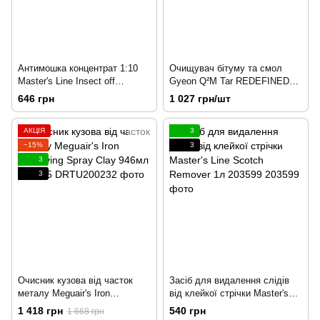
Антимошка концентрат 1:10
Очищувач бітуму та смол
Master's Line Insect off
Gyeon Q²M Tar REDEFINED
concentrate 5л 203404
500 мл
646 грн
1 027 грн/шт
АКЦІЯ
3
−15%
3
3
3
Очисник кузова від часток
Засіб для видалення слідів
металу Meguair's Iron
від клейкої стрічки Master's
Removing Spray Clay 946мл
Line Scotch Remover 1л
1 418 грн
540 грн
1 668 грн
203555
203599