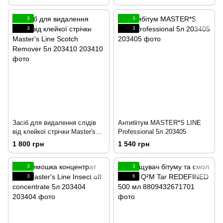
Chemie Orange Power 1л
203265
3
3
3
3
Засіб для видалення слідів
Антибітум MASTER*S LINE
від клейкої стрічки Master's
Professional 5л 203405
Line Scotch Remover 5л
1 800 грн
1 540 грн
203410
3
3
3
6