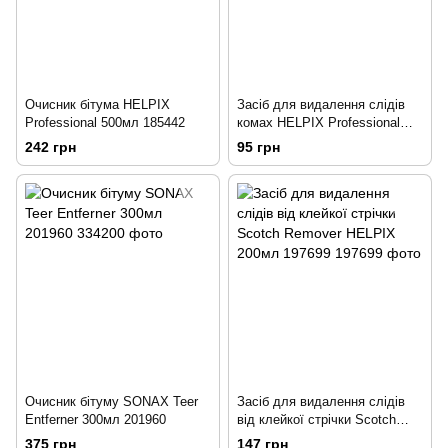
Очисник бітума HELPIX
Засіб для видалення слідів
Professional 500мл 185442
комах HELPIX Professional
Антімошка 500мл 185433
242 грн
95 грн
Очисник бітуму SONAX Teer
Засіб для видалення слідів
Entferner 300мл 201960
від клейкої стрічки Scotch
Remover HELPIX 200мл
375 грн
147 грн