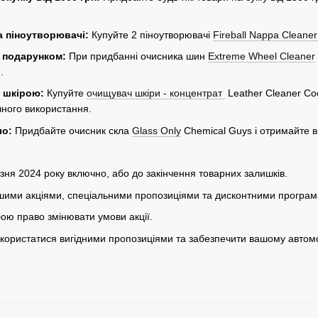
а піноутворювачі:
Купуйте 2 піноутворювачі
Fireball Nappa Cleane
з подарунком:
При придбанні очисника шин
Extreme Wheel Cleaner
.
 шкірою:
Купуйте
очищувач шкіри - концентрат
Leather Cleaner Co
чного використання.
ло:
Придбайте очисник скла
Glass Only
Chemical Guys і отримайте 
резня 2024 року включно, або до закінчення товарних залишків.
іншими акціями, спеціальними пропозиціями та дисконтними програ
ою право змінювати умови акції.
скористатися вигідними пропозиціями та забезпечити вашому автом