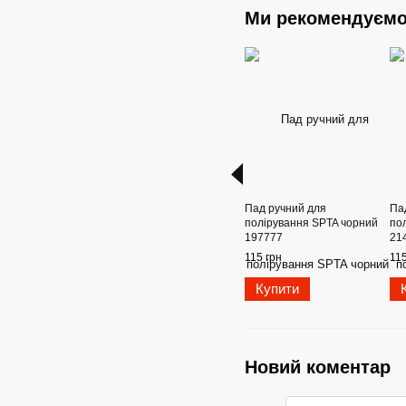
Ми рекомендуєм
Пад ручний для
Па
полірування SPTA чорний
по
197777
21
115 грн
115
Купити
Новий коментар