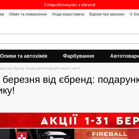
Співробітництво з ebrand
вка
Обмін та повернення
Угода користувача
Відгуки про магазин
💡 Ек
Оливи та автохімія
Фарбування
Автотовар
кції від єбренд: вигідні пропозиції для вашого авто!
ії березня від єбренд: подарун
ку!