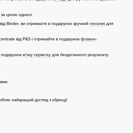
r
за ціною одного.
від Binder, ви отримаєте в подарунок зручний
пензлик
для
centrate від P&S і отримайте в подарунок
флакон-
в подарунок
м'яку серветку
для бездоганного результату.
мами.
обілю найкращий догляд з єбренд!