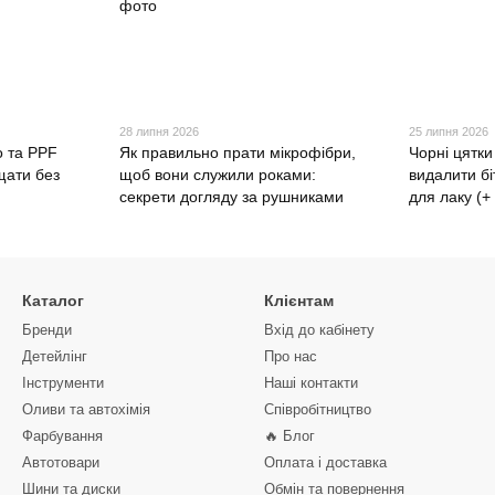
28 липня 2026
25 липня 2026
о та PPF
Як правильно прати мікрофібри,
Чорні цятки
щати без
щоб вони служили роками:
видалити бі
секрети догляду за рушниками
для лаку (+
Каталог
Клієнтам
Бренди
Вхід до кабінету
Детейлінг
Про нас
Інструменти
Наші контакти
Оливи та автохімія
Співробітництво
Фарбування
🔥 Блог
Автотовари
Оплата і доставка
Шини та диски
Обмін та повернення