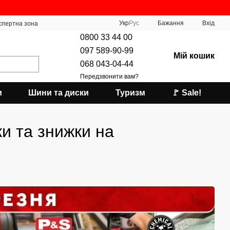
Укр
Рус
Бажання
Вхід
спертна зона
0800 33 44 00
097 589-90-99
Мій кошик
068 043-04-44
Передзвонити вам?
и
Шини та диски
Туризм
🚩 Sale!
ки та знижки на