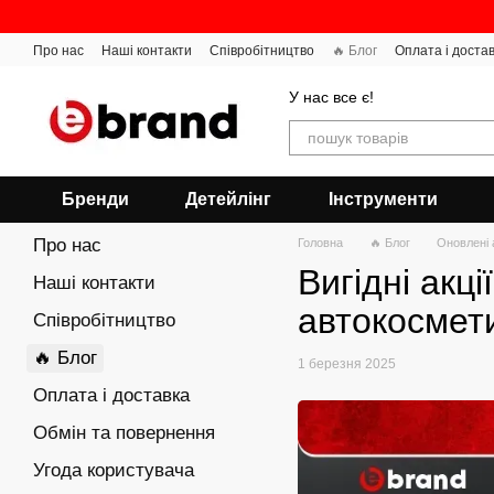
Перейти до основного контенту
Про нас
Наші контакти
Співробітництво
🔥 Блог
Оплата і доста
У нас все є!
Бренди
Детейлінг
Інструменти
Про нас
Головна
🔥 Блог
Оновлені а
Вигідні акц
Наші контакти
автокосмети
Співробітництво
🔥 Блог
1 березня 2025
Оплата і доставка
Обмін та повернення
Угода користувача