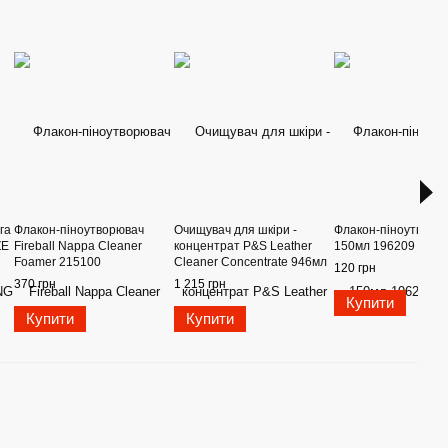
га
Флакон-піноутворювач
Очищувач для шкіри -
Флакон-піноутворю
ZE
Fireball Nappa Cleaner
концентрат P&S Leather
150мл 196209
Foamer 215100
Cleaner Concentrate 946мл
120 грн
214587
370 грн
1 215 грн
Купити
Купити
Купити