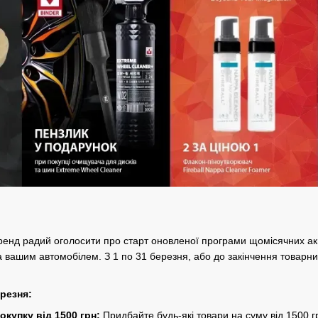
ренд радий оголосити про старт оновленої програми щомісячних ак
а вашим автомобілем. З 1 по 31 березня, або до закінчення товарни
ерезня:
окупку від 1500 грн:
Придбайте будь-які товари на суму від 1500 г