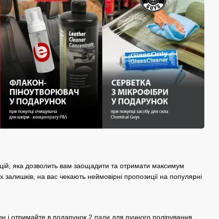
цій, яка дозволить вам заощадити та отримати максимум
х залишків, на вас чекають неймовірні пропозиції на популярні
рн і отримайте в подарунок
2 пади
для ручного полірування