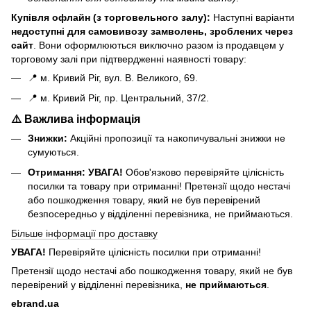
Купівля офлайн (з торговельного залу):
Наступні варіанти
н
едоступні для самовивозу замволень, зроблених через
сайт
. Вони оформлюються виключно разом із продавцем у
торговому залі при підтвердженні наявності товару:
📍 м. Кривий Ріг, вул. В. Великого, 69.
📍 м. Кривий Ріг, пр. Центральний, 37/2.
⚠️ Важлива інформація
Знижки:
Акційні пропозиції та накопичувальні знижки не
сумуються.
Отримання:
УВАГА!
Обов'язково перевіряйте цілісність
посилки та товару при отриманні! Претензії щодо нестачі
або пошкодження товару, який не був перевірений
безпосередньо у відділенні перевізника, не приймаються.
Більше інформації про доставку
УВАГА!
Перевіряйте цілісність посилки при отриманні!
Претензії щодо нестачі або пошкодження товару, який не був
перевірений у відділенні перевізника,
не приймаються
.
ebrand.ua