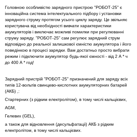
Головною особливістю зарядного пристрою "РОБОТ-25" є
інноваційна система інтелектуального підбору і установки
зарядного струму протягом усього циклу заряду. Це звільняє
користувача від необхідності вивчати характеристики
акумуляторів і виключає можливі помилки при регулюванні
струму заряду. "РОБОТ-25" сам регулює зарядний струм
відповідно до реальної залишкової ємністю акумулятора і його
поведінкою в процесі зарядки. Вам достатньо просто вибрати
режим і підключити акумулятор будь-якої ємності - від 2 А * ч
до 400 А * год!
Зарядний пристрій "РОБОТ-25" призначений для заряду всіх
типів 12-вольтів свинцево-кислотних акумуляторних батарей
(АКБ) ,:
Стартерних (з рідким електролітом), в тому числі кальцієвих,
AGM,
Гелевих (GEL),
а також для відновлення (десульфатаціі) АКБ з рідким
електролітом, в тому числі кальцієвих.