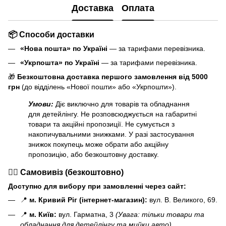
Доставка
Оплата
📦 Способи доставки
«Нова пошта» по Україні
— за тарифами перевізника.
«Укрпошта» по Україні
— за тарифами перевізника.
🎁
Безкоштовна доставка першого замовлення від 5000
грн
(до відділень «Нової пошти» або «Укрпошти»).
Умови:
Діє виключно для товарів та обладнання
для детейлінгу. Не розповсюджується на габаритні
товари та акційні пропозиції. Не сумується з
накопичувальними знижками. У разі застосування
знижок покупець може обрати або акційну
пропозицію, або безкоштовну доставку.
🏃‍♂️ Самовивіз (безкоштовно)
Доступно для вибору при замовленні через сайт:
📍
м. Кривий Ріг (інтернет-магазин):
вул. В. Великого, 69.
📍
м. Київ:
вул. Гарматна, 3
(Увага: тільки товари та
обладнання для детейлінгу та мийки авто)
.