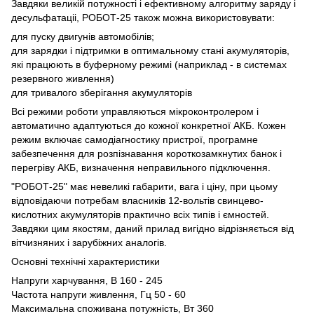
Завдяки великій потужності і ефективному алгоритму заряду і
десульфатаціі, РОБОТ-25 також можна використовувати:
для пуску двигунів автомобілів;
для зарядки і підтримки в оптимальному стані акумуляторів,
які працюють в буферному режимі (наприклад - в системах
резервного живлення)
для тривалого зберігання акумуляторів
Всі режими роботи управляються мікроконтролером і
автоматично адаптуються до кожної конкретної АКБ. Кожен
режим включає самодіагностику пристрої, програмне
забезпечення для розпізнавання короткозамкнутих банок і
перегріву АКБ, визначення неправильного підключення.
"РОБОТ-25" має невеликі габарити, вага і ціну, при цьому
відповідаючи потребам власників 12-вольтів свинцево-
кислотних акумуляторів практично всіх типів і ємностей.
Завдяки цим якостям, даний прилад вигідно відрізняється від
вітчизняних і зарубіжних аналогів.
Основні технічні характеристики
Напруги харчування, В 160 - 245
Частота напруги живлення, Гц 50 - 60
Максимальна споживана потужність, Вт 360