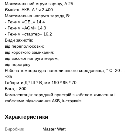
Максимальний струм заряду, А 25
Ємність АКБ, А * ч 2 400
Максимальна напруга заряду, В:
- Режим «GEL» 14.4
- Режим «AGM» 14.9
- Режим «стартер» 16.2
Види захистів:
від переполюсовки;
від короткого замикання;
від високої напруги мережі;
від перегріву
Робоча температура навколишнього середовища, ° С -20 ...
+35
Габарити Д * Ш * В, мм 190 * 95 * 70
Вага, г 800
Комплектація: зарядний пристрій з кабелем живлення і
кабелями підключення АКБ, інструкція.
Характеристики
Виробник
Master Watt