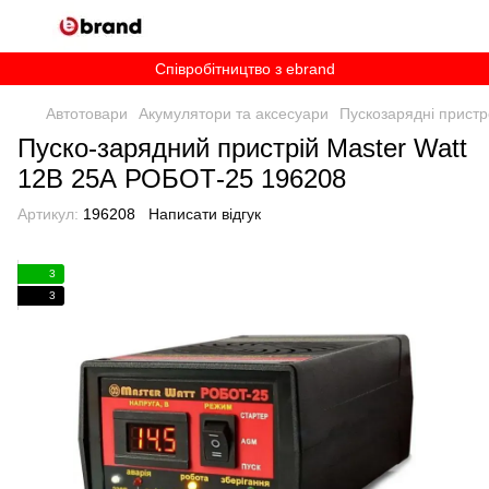
Співробітництво з ebrand
Автотовари
Акумулятори та аксесуари
Пускозарядні пристр
Пуско-зарядний пристрій Master Watt
12В 25А РОБОТ-25 196208
Артикул:
196208
Написати відгук
3
3