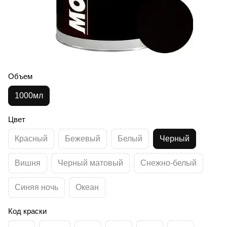
Объем
1000мл
Цвет
Красный
Бежевый
Белый
Черный
Вишня
Черный матовый
Снежно-белый
Синяя ночь
Океан
Код краски