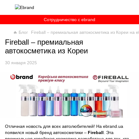
Сотрудничество c ebrand
🔥 Блог
Fireball – премиальная автокосметика из Кореи на e
Fireball – премиальная
автокосметика из Кореи
30 января 2025
Отличная новость для всех автолюбителей! На ebrand.ua
появился новый бренд автокосметики –
Fireball
. Эта
премиальная корейская косметика разработана для тех, кто