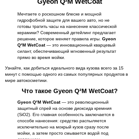
Gyeon Q²M WetCoat
Мечтаете о роскошном блеске и мощной
гидрофобной защите для вашего авто, но не
готовы тратить часы на нанесение классической
керамики? Современный детейлинг предлагает
решение, которое меняет правила игры.
Gyeon
Q²M WetCoat
— это инновационный кварцевый
силант, обеспечивающий мгновенный результат
прямо во время мойки.
Узнайте, как добиться идеального вида кузова всего за 15
минут с помощью одного из самых популярных продуктов в
мире автокосметики.
Что такое Gyeon Q²M WetCoat?
Gyeon Q²M WetCoat
— это революционный
защитный спрей на основе диоксида кремния
(SiO2). Его главная особенность заключается в
способе нанесения: средство распыляется
исключительно на мокрый кузов сразу после
мойки, а затем просто смывается водой под