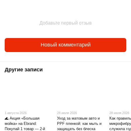
Добавьте первый отзыв
Новый комментарий
Другие записи
1 августа 2026
28 июля 2026
28 июля 2026
🌊 Акция «Большая
Уход за матовым авто и
Как правиль
мойка» на Ebrand:
PPF пленкой: как мыть и
микрофибру
Покупай 1 товар — 2-й
защищать без блеска
служила го