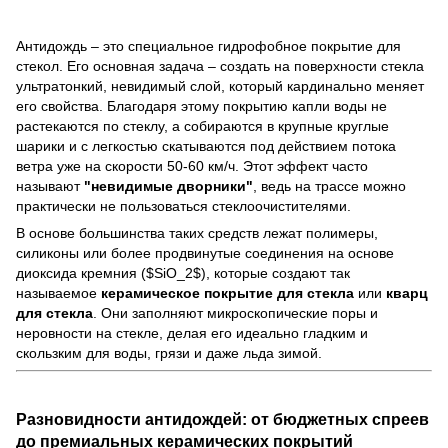
Антидождь – это специальное гидрофобное покрытие для
стекол. Его основная задача – создать на поверхности стекла
ультратонкий, невидимый слой, который кардинально меняет
его свойства. Благодаря этому покрытию капли воды не
растекаются по стеклу, а собираются в крупные круглые
шарики и с легкостью скатываются под действием потока
ветра уже на скорости 50-60 км/ч. Этот эффект часто
называют
"невидимые дворники"
, ведь на трассе можно
практически не пользоваться стеклоочистителями.
В основе большинства таких средств лежат полимеры,
силиконы или более продвинутые соединения на основе
диоксида кремния ($SiO_2$), которые создают так
называемое
керамическое покрытие для стекла
или
кварц
для стекла
. Они заполняют микроскопические поры и
неровности на стекле, делая его идеально гладким и
скользким для воды, грязи и даже льда зимой.
Разновидности антидождей: от бюджетных спреев
до премиальных керамических покрытий