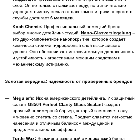
слой. Он не только отталкивает воду, но и значительно
упрощает очистку стекла от насекомых и грязи, а срок его
службы достигает
6 месяцев
.
Koch Chemie:
Профессиональный немецкий бренд,
выбор многих детейлинг-студий.
Nano-Glasversiegelung
–
это двухкомпонентное нанопокрытие, которое создает
химически стойкий гидрофобный слой высочайшего
уровня. Оно обеспечивает исключительную долговечность
и устойчивость к агрессивным моющим средствам и
механическому истиранию.
Золотая середина: надежность от проверенных брендов
Meguiar's:
Икона американского детейлинга. Их защитный
силант
G8504 Perfect Clarity Glass Sealant
создает
прочный полимерный барьер, который заставляет воду
мгновенно слетать со стекла. Продукт славится легкостью
нанесения и отличным балансом между ценой и
продолжительностью эффекта.
Turtle Wax:
Всемирно известный американский бренд,