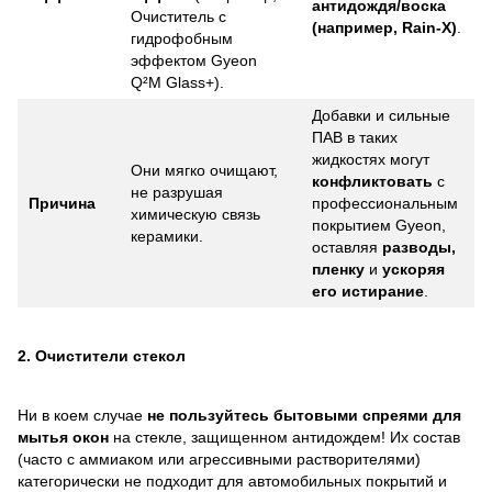
антидождя/воска
Очиститель с
(например, Rain-X)
.
гидрофобным
эффектом Gyeon
Q²M Glass+).
Добавки и сильные
ПАВ в таких
жидкостях могут
Они мягко очищают,
конфликтовать
с
не разрушая
Причина
профессиональным
химическую связь
покрытием Gyeon,
керамики.
оставляя
разводы,
пленку
и
ускоряя
его истирание
.
2. Очистители стекол
Ни в коем случае
не пользуйтесь бытовыми спреями для
мытья окон
на стекле, защищенном антидождем! Их состав
(часто с аммиаком или агрессивными растворителями)
категорически не подходит для автомобильных покрытий и