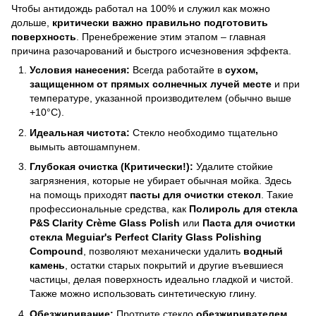
Чтобы антидождь работал на 100% и служил как можно
дольше,
критически важно правильно подготовить
поверхность
. Пренебрежение этим этапом – главная
причина разочарований и быстрого исчезновения эффекта.
Условия нанесения:
Всегда работайте в
сухом,
защищенном от прямых солнечных лучей месте
и при
температуре, указанной производителем (обычно выше
+10°C).
Идеальная чистота:
Стекло необходимо тщательно
вымыть автошампунем.
Глубокая очистка (Критически!):
Удалите стойкие
загрязнения, которые не убирает обычная мойка. Здесь
на помощь приходят
пасты для очистки стекол
. Такие
профессиональные средства, как
Полироль для стекла
P&S Clarity Crème Glass Polish
или
Паста для очистки
стекла Meguiar's Perfect Clarity Glass Polishing
Compound
, позволяют механически удалить
водный
камень
, остатки старых покрытий и другие въевшиеся
частицы, делая поверхность идеально гладкой и чистой.
Также можно использовать синтетическую глину.
Обезжиривание:
Протрите стекло
обезжиривателем