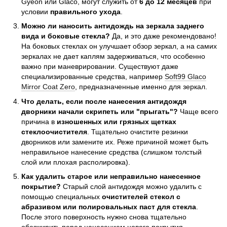
Gyeon или Glaco, могут служить от
6 до 12 месяцев
при
условии
правильного ухода
.
Можно ли наносить антидождь на зеркала заднего
вида и боковые стекла?
Да, и это даже рекомендовано!
На боковых стеклах он улучшает обзор зеркал, а на самих
зеркалах не дает каплям задерживаться, что особенно
важно при маневрировании. Существуют даже
специализированные средства, например
Soft99 Glaco
Mirror Coat Zero
, предназначенные именно для зеркал.
Что делать, если после нанесения антидождя
дворники начали скрипеть или "прыгать"?
Чаще всего
причина в
изношенных или грязных щетках
стеклоочистителя
. Тщательно очистите резинки
дворников или замените их. Реже причиной может быть
неправильное нанесение средства (слишком толстый
слой или плохая располировка).
Как удалить старое или неправильно нанесенное
покрытие?
Старый слой антидождя можно удалить с
помощью специальных
очистителей стекол с
абразивом или полировальных паст для стекла
.
После этого поверхность нужно снова тщательно