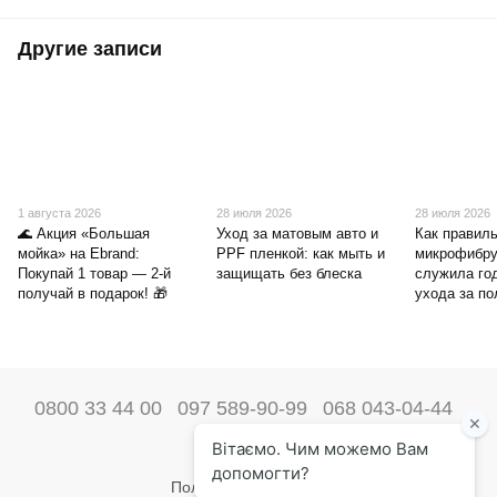
Другие записи
1 августа 2026
28 июля 2026
28 июля 2026
🌊 Акция «Большая
Уход за матовым авто и
Как правиль
мойка» на Ebrand:
PPF пленкой: как мыть и
микрофибру
Покупай 1 товар — 2-й
защищать без блеска
служила го
получай в подарок! 🎁
ухода за п
0800 33 44 00
097 589-90-99
068 043-04-44
Наши контакты
Полная версия сайта