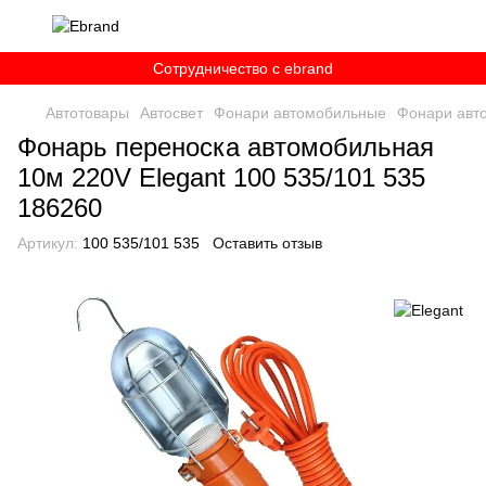
Сотрудничество c ebrand
Автотовары
Автосвет
Фонари автомобильные
Фонари авт
Фонарь переноска автомобильная
10м 220V Elegant 100 535/101 535
186260
Артикул:
100 535/101 535
Оставить отзыв