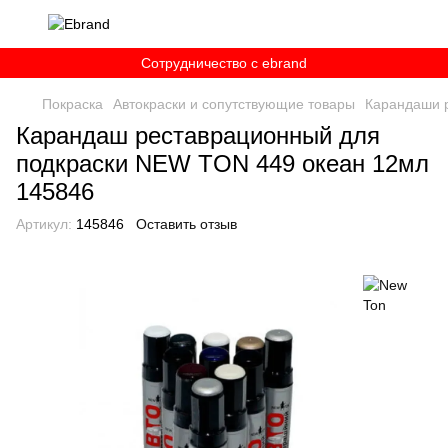
Сотрудничество c ebrand
Покраска
Автокраски и сопутствующие товары
Карандаши 
Карандаш реставрационный для
подкраски NEW TON 449 океан 12мл
145846
Артикул:
145846
Оставить отзыв