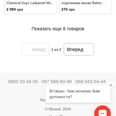
Chemical Guys Leakproof Multi-
отделением малая Beltex
Purpose Car Organizer ACC627
44,8x11,8x18,8 красный
2 094 грн
270 грн
210406
201807
Показать еще 8 товаров
Назад
Вперед
1
из 2
0800 33 44 00
097 589-90-99
068 043-04-44
Наши контакты
Полная версия сайта
© Ebrand. 2024