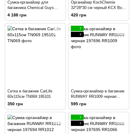
Сумка-органайзер для
Органайзер KochChemie
багажника Chemical Guys
32*28*30 см черный KCХ Box
Large Space Trunk Organizer
Black 212928
4 188 грн
420 грн
ACC622 207309
3
3
Сетка в багажник CarLife
Сумка-органайзер в багажник
60х115см TN069 195101
RUNWAY RR1009 черная
197696
350 грн
595 грн
3
3