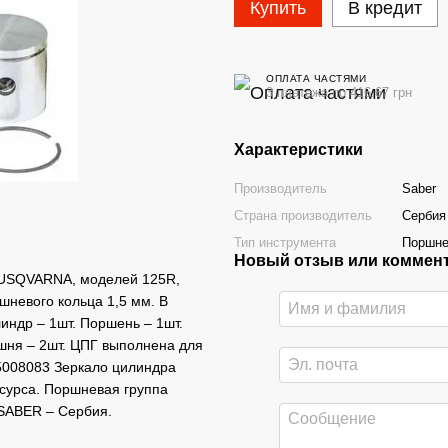
Купить
В кредит
ОПЛАТА ЧАСТЯМИ
3 платежа по 416.67 грн
Характеристики
Производитель
Saber
Страна производитель
Сербия
Тип инструмента
Поршне
Новый отзыв или коммен
HUSQVARNA, моделей 125R,
невого кольца 1,5 мм. В
индр – 1шт. Поршень – 1шт.
шня – 2шт. ЦПГ выполнена для
45008083 Зеркало цилиндра
сурса. Поршневая группа
 SABER – Сербия.