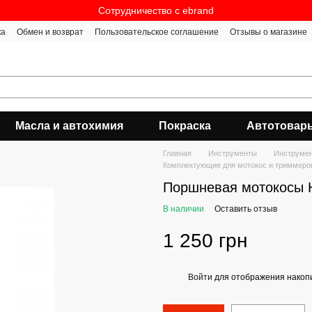
Сотрудничество c ebrand
ка
Обмен и возврат
Пользовательское соглашение
Отзывы о магазине
Масла и автохимия
Покраска
Автотовар
Главная
Инструменты
Инструмен
Комплектующие для мотокос и триммеро
Поршневая мотокосы 
В наличии
Оставить отзыв
1 250 грн
Войти
для отображения накопи
%