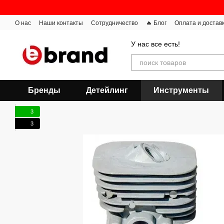
Перейти к основному контенту
О нас
Наши контакты
Сотрудничество
🔥 Блог
Оплата и достав
У нас все есть!
Бренды
Детейлинг
Инструменты
3
3