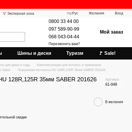
Укр
Рус
Желания
Вход
💡 Эксперная зона
0800 33 44 00
097 589-90-99
Мой заказ
068 043-04-44
Перезвонить вам?
ы
Шины и диски
Туризм
🚩 Sale!
ты для дома и сада
Комплектующие для мотокос и триммеров
в Saber
Поршневая мотокосы HU 128R,125R 35мм SABER 201626
HU 128R,125R 35мм SABER 201626
Артикул
61-049
В желания
тельной скидки