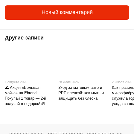
Новый комментарий
Другие записи
1 августа 2026
28 июля 2026
28 июля 2026
🌊 Акция «Большая
Уход за матовым авто и
Как правиль
мойка» на Ebrand:
PPF пленкой: как мыть и
микрофибру
Покупай 1 товар — 2-й
защищать без блеска
служила го
получай в подарок! 🎁
ухода за п