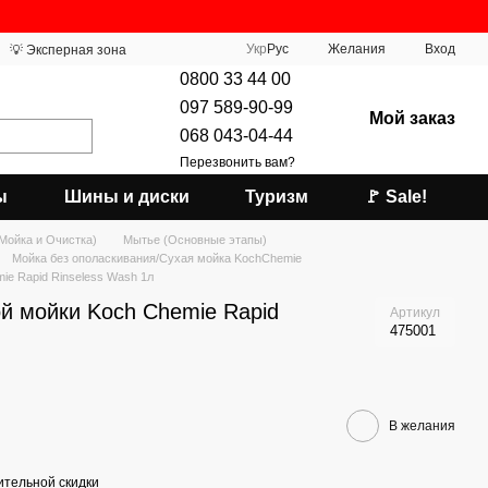
Укр
Рус
Желания
Вход
💡 Эксперная зона
0800 33 44 00
097 589-90-99
Мой заказ
068 043-04-44
Перезвонить вам?
ы
Шины и диски
Туризм
🚩 Sale!
(Мойка и Очистка)
Мытье (Основные этапы)
Мойка без ополаскивания/Сухая мойка KochChemie
ie Rapid Rinseless Wash 1л
й мойки Koch Chemie Rapid
Артикул
475001
В желания
тельной скидки