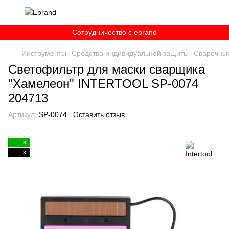
Сотрудничество c ebrand
Инструменты
Средства индивидуальной защиты
Сварочны
Светофильтр для маски сварщика
"Хамелеон" INTERTOOL SP-0074
204713
Артикул:
SP-0074
Оставить отзыв
3
3