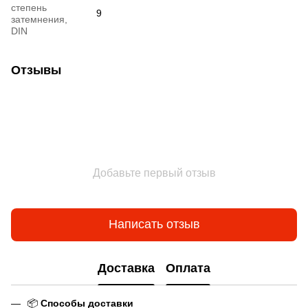
степень
9
затемнения,
DIN
Отзывы
Добавьте первый отзыв
Написать отзыв
Доставка
Оплата
📦
Способы доставки