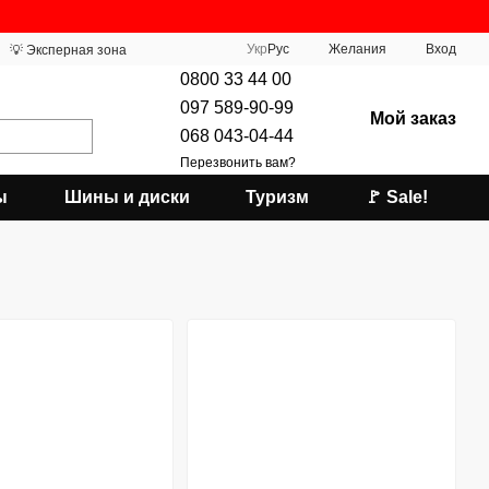
Укр
Рус
Желания
Вход
💡 Эксперная зона
0800 33 44 00
097 589-90-99
Мой заказ
068 043-04-44
Перезвонить вам?
ы
Шины и диски
Туризм
🚩 Sale!