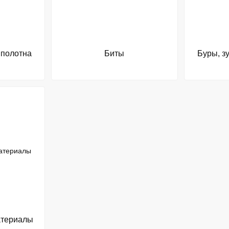
 полотна
Биты
Буры, з
атериалы