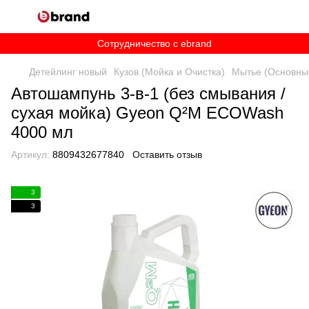
Сотрудничество c ebrand
Детейлинг новый
Кузов (Мойка и Очистка)
Мытье (Основны
Автошампунь 3-в-1 (без смывания /
сухая мойка) Gyeon Q²M ECOWash
4000 мл
Артикул:
8809432677840
Оставить отзыв
3
3