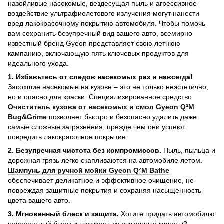
назойливые насекомые, вездесущая пыль и агрессивное
воздействие ультрафиолетового излучения могут нанести
вред лакокрасочному покрытию автомобиля. Чтобы помочь
вам сохранить безупречный вид вашего авто, всемирно
известный бренд Gyeon представляет свою летнюю
кампанию, включающую пять ключевых продуктов для
идеального ухода.
1. Избавьтесь от следов насекомых раз и навсегда!
Засохшие насекомые на кузове – это не только неэстетично,
но и опасно для краски. Специализированное средство
Очиститель кузова от насекомых и смол Gyeon Q²M
Bug&Grime
позволяет быстро и безопасно удалить даже
самые сложные загрязнения, прежде чем они успеют
повредить лакокрасочное покрытие.
2. Безупречная чистота без компромиссов.
Пыль, пыльца и
дорожная грязь легко скапливаются на автомобиле летом.
Шампунь для ручной мойки Gyeon Q²M Bathe
обеспечивает деликатное и эффективное очищение, не
повреждая защитные покрытия и сохраняя насыщенность
цвета вашего авто.
3. Мгновенный блеск и защита.
Хотите придать автомобилю