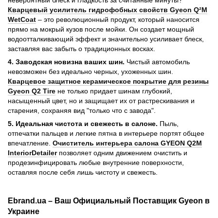
невероятный блеск и гладкость за считанные минуты?
Кварцевый усилитель гидрофобных свойств Gyeon Q²M
WetCoat
– это революционный продукт, который наносится
прямо на мокрый кузов после мойки. Он создает мощный
водоотталкивающий эффект и значительно усиливает блеск,
заставляя вас забыть о традиционных восках.
4. Заводская новизна ваших шин.
Чистый автомобиль
невозможен без идеально черных, ухоженных шин.
Кварцевое защитное керамическое покрытие для резины
Gyeon Q2 Tire
не только придает шинам глубокий,
насыщенный цвет, но и защищает их от растрескивания и
старения, сохраняя вид "только что с завода".
5. Идеальная чистота и свежесть в салоне.
Пыль,
отпечатки пальцев и легкие пятна в интерьере портят общее
впечатление.
Очиститель интерьера салона GYEON Q2M
InteriorDetailer
позволяет одним движением очистить и
продезинфицировать любые внутренние поверхности,
оставляя после себя лишь чистоту и свежесть.
Ebrand.ua – Ваш Официальный Поставщик Gyeon в
Украине