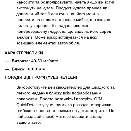
наносити та розполіровувати, навіть якщо він встиг
висохнути на кузові. Продукт чудово працює як
допоміжний засіб для сушіння: його можна
наносити на вологе авто після мийки, що значно
полегшує процес. Він надає поверхні
неперевершену гладкість, що виділяє його серед
аналогів. Може використовуватися на всіх
зовнішніх елементах автомобіля.
ХАРАКТЕРИСТИКИ
Витрата:
40-50 мл/авто
Блиск:
★★★★★
ПОРАДИ ВІД ПРОФІ (YVES HEYLEN)
Використовуйте цей квік-детейлер для швидкого та
легкого надання блиску всім пофарбованим
поверхням. Просто розпиліть і протріть. Q²M
QuickDetailer усуне плями та розводи, створивши
глибоке глянцеве та слизьке на дотик покриття. Це
найшвидший спосіб миттєво освіжити вигляд
вашого авто.