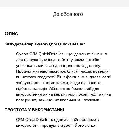
До обраного
Опис
Квік-детейлер Gyeon Q²M QuickDetailer
Gyeon Q²M QuickDetailer – це ідеальне рішення
для шанувальників детейлінгу, яким потрібен
універсальний засіб для щоденного догляду.
Продукт миттєво підсилює блиск і надає поверхні
виняткової гладкості. Він ефективно видаляє легкі
забруднення, такі як плями, сліди від води та
відбитки пальців. Абсолютно безпечний для
використання як на керамічних покриттях, так і на
поверхнях, захищених класичними восками.
ПРОСТОТА У ВИКОРИСТАННІ
Q²M QuickDetailer є одним з найпростіших у
використанні продуктів Gyeon. Його легко