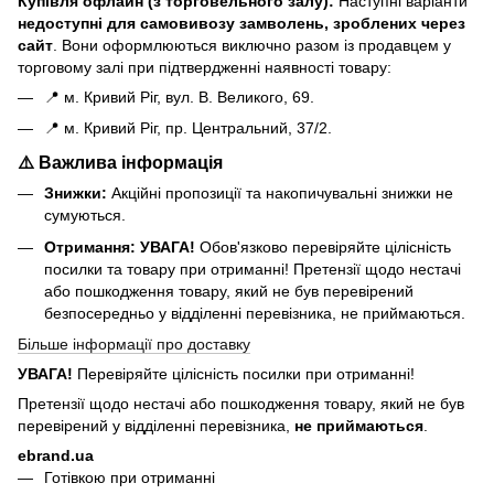
Купівля офлайн (з торговельного залу):
Наступні варіанти
н
едоступні для самовивозу замволень, зроблених через
сайт
. Вони оформлюються виключно разом із продавцем у
торговому залі при підтвердженні наявності товару:
📍 м. Кривий Ріг, вул. В. Великого, 69.
📍 м. Кривий Ріг, пр. Центральний, 37/2.
⚠️ Важлива інформація
Знижки:
Акційні пропозиції та накопичувальні знижки не
сумуються.
Отримання:
УВАГА!
Обов'язково перевіряйте цілісність
посилки та товару при отриманні! Претензії щодо нестачі
або пошкодження товару, який не був перевірений
безпосередньо у відділенні перевізника, не приймаються.
Більше інформації про доставку
УВАГА!
Перевіряйте цілісність посилки при отриманні!
Претензії щодо нестачі або пошкодження товару, який не був
перевірений у відділенні перевізника,
не приймаються
.
ebrand.ua
Готівкою при отриманні