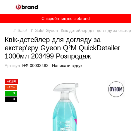
Співробітництво з ebrand
🚩 Sale!
🚩 Sale! Gyeon
Квік-детейлер для догляду за ексте
Квік-детейлер для догляду за
екстер'єру Gyeon Q²M QuickDetailer
1000мл 203499 Розпродаж
Артикул:
НФ-00033483
Написати відгук
АКЦІЯ
−15%
3
3