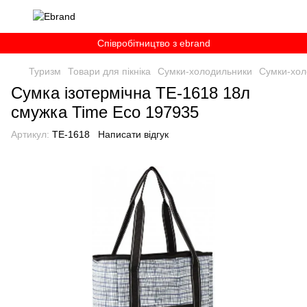
Співробітництво з ebrand
Туризм
Товари для пікніка
Сумки-холодильники
Сумки-хол
Сумка ізотермічна TE-1618 18л
смужка Time Eco 197935
Артикул:
TE-1618
Написати відгук