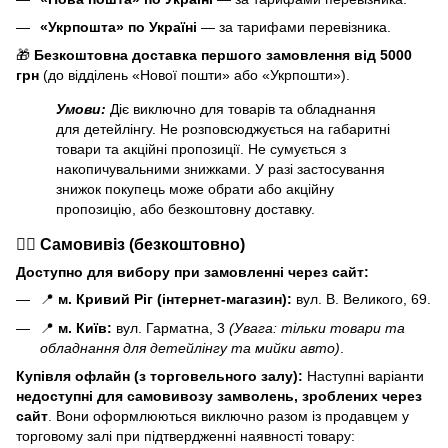
«Укрпошта» по Україні
— за тарифами перевізника.
🎁
Безкоштовна доставка першого замовлення від 5000
грн
(до відділень «Нової пошти» або «Укрпошти»).
Умови:
Діє виключно для товарів та обладнання
для детейлінгу. Не розповсюджується на габаритні
товари та акційні пропозиції. Не сумується з
накопичувальними знижками. У разі застосування
знижок покупець може обрати або акційну
пропозицію, або безкоштовну доставку.
🏃‍♂️ Самовивіз (безкоштовно)
Доступно для вибору при замовленні через сайт:
📍
м. Кривий Ріг (інтернет-магазин):
вул. В. Великого, 69.
📍
м. Київ:
вул. Гарматна, 3
(Увага: тільки товари та
обладнання для детейлінгу та мийки авто)
.
Купівля офлайн (з торговельного залу):
Наступні варіанти
н
едоступні для самовивозу замволень, зроблених через
сайт
. Вони оформлюються виключно разом із продавцем у
торговому залі при підтвердженні наявності товару: