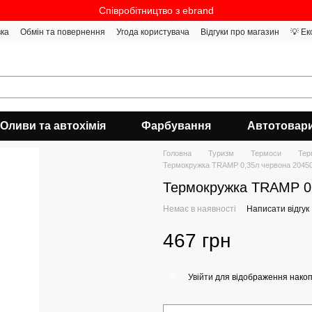
Співробітництво з ebrand
вка
Обмін та повернення
Угода користувача
Відгуки про магазин
💡 Ек
Оливи та автохімія
Фарбування
Автотовар
Головна
Туризм
Термоси
Тер
Термокружка TRAMP 0,35л червона 2045
Термокружка TRAMP 0
Немає в наявності
Написати відгук
467 грн
Увійти
для відображення накоп
%