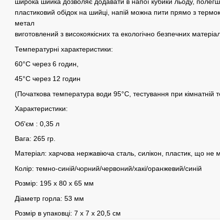
широка шийка дозволяє додавати в напої кубики льоду, полегш
пластиковий обідок на шийці, напій можна пити прямо з термок
метал
виготовлений з високоякісних та екологічно безпечних матеріалі
Температурні характеристики:
60°С через 6 годин,
45°С через 12 годин
(Початкова температура води 95°C, тестування при кімнатній 
Характеристики:
Об'єм : 0,35 л
Вага: 265 гр.
Матеріал: харчова нержавіюча сталь, силікон, пластик, що не м
Колір: темно-синій/чорний/червоний/хакі/оранжевий/синій
Розмір: 195 х 80 х 65 мм
Діаметр горла: 53 мм
Розмір в упаковці: 7 х 7 х 20,5 см