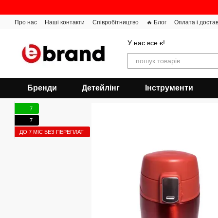
Перейти до основного контенту
Про нас
Наші контакти
Співробітництво
🔥 Блог
Оплата і доста
У нас все є!
Бренди
Детейлінг
Інструменти
7
7
ДО 7 МІС БЕЗ ПЕРЕПЛАТ