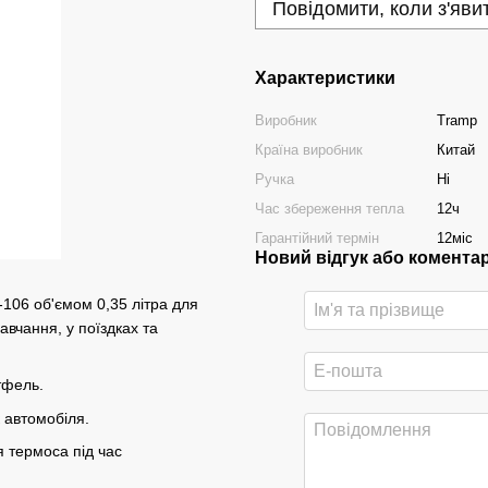
Повідомити, коли з'яви
Характеристики
Виробник
Tramp
Країна виробник
Китай
Ручка
Ні
Час збереження тепла
12ч
Гарантійний термін
12міс
Новий відгук або комента
106 об'ємом 0,35 літра для
авчання, у поїздках та
тфель.
 автомобіля.
я термоса під час