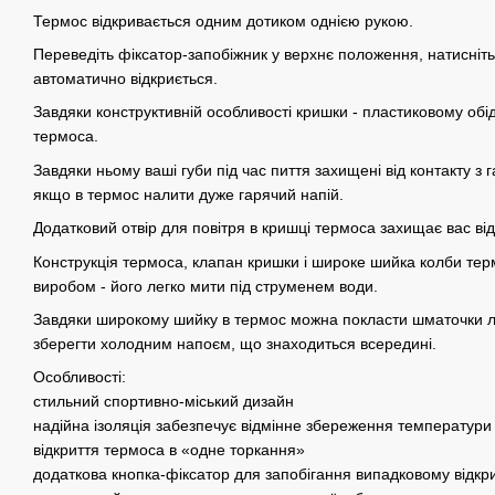
Термос відкривається одним дотиком однією рукою.
Переведіть фіксатор-запобіжник у верхнє положення, натисніть 
автоматично відкриється.
Завдяки конструктивній особливості кришки - пластиковому обі
термоса.
Завдяки ньому ваші губи під час пиття захищені від контакту з 
якщо в термос налити дуже гарячий напій.
Додатковий отвір для повітря в кришці термоса захищає вас від
Конструкція термоса, клапан кришки і широке шийка колби тер
виробом - його легко мити під струменем води.
Завдяки широкому шийку в термос можна покласти шматочки 
зберегти холодним напоєм, що знаходиться всередині.
Особливості:
стильний спортивно-міський дизайн
надійна ізоляція забезпечує відмінне збереження температури
відкриття термоса в «одне торкання»
додаткова кнопка-фіксатор для запобігання випадковому відкр