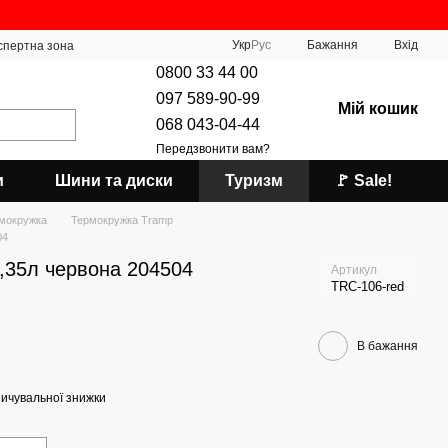
Укр
Рус
Бажання
Вхід
спертна зона
0800 33 44 00
097 589-90-99
Мій кошик
068 043-04-44
Передзвонити вам?
и
Шини та диски
Туризм
🚩 Sale!
мокружка
Термокружка Tramp
04
,35л червона 204504
Артикул
TRC-106-red
В бажання
ичувальної знижки