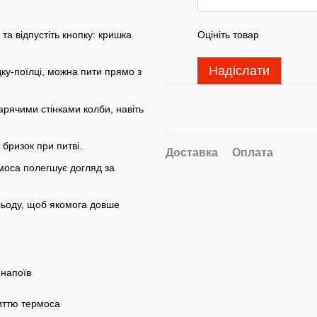
та відпустіть кнопку: кришка
Оцініть товар
Надіслати
дку-поїлці, можна пити прямо з
гарячими стінками колби, навіть
 бризок при питві.
Доставка
Оплата
моса полегшує догляд за
льоду, щоб якомога довше
 напоїв
иттю термоса