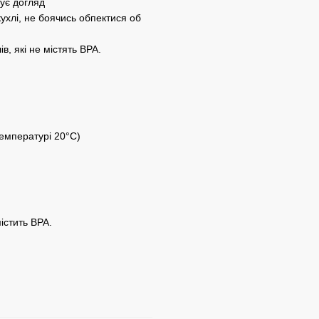
ує догляд
ухлі, не боячись обпектися об
в, які не містять BPA.
температурі 20°C)
істить BPA.