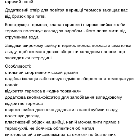
гарячий напій.
Додатковий отвір для повітря в кришці термоса захищає вас
від бризок при питві.
Конструкція термоса, клапан кришки і широке шийка колби
термоса полегшує догляд за виробом - його легко мити під
струменем води.
Завдяки широкому шийку в термос можна покласти шматочки
льоду, щоб якомога довше зберегти холодним напоєм, що
знаходиться всередині.
Особливості:
стильний спортивно-міський дизайн
надійна ізоляція забезпечує відмінне збереження температури
напоїв
відкриття термоса в «одне торкання»
додаткова кнопка-фіксатор для запобігання випадковому
відкриттю термоса
широка шийка дозволяє додавати в напої кубики льоду,
полегшує догляд
пластиковий обідок на шийці, напій можна пити прямо з
термокухлі, не боячись обпектися об метал
виготовлений з високоякісних та екологічно безпечних