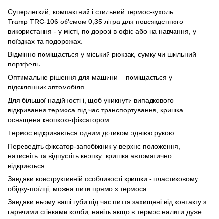
Суперлегкий, компактний і стильний термос-кухоль
Tramp TRC-106 об'ємом 0,35 літра для повсякденного
використання - у місті, по дорозі в офіс або на навчання, у
поїздках та подорожах.
Відмінно поміщається у міський рюкзак, сумку чи шкільний
портфель.
Оптимальне рішення для машини – поміщається у
підсклянник автомобіля.
Для більшої надійності і, щоб уникнути випадкового
відкривання термоса під час транспортування, кришка
оснащена кнопкою-фіксатором.
Термос відкривається одним дотиком однією рукою.
Переведіть фіксатор-запобіжник у верхнє положення,
натисніть та відпустіть кнопку: кришка автоматично
відкриється.
Завдяки конструктивній особливості кришки - пластиковому
обідку-поїлці, можна пити прямо з термоса.
Завдяки ньому ваші губи під час пиття захищені від контакту з
гарячими стінками колби, навіть якщо в термос налити дуже