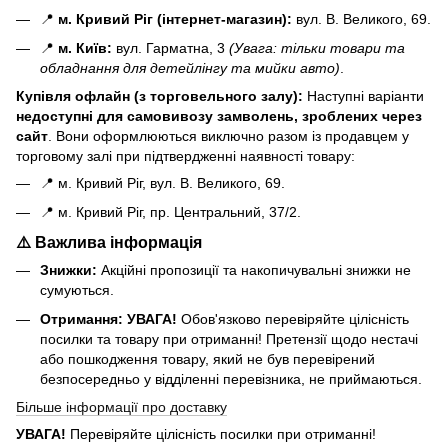
📍
м. Кривий Ріг (інтернет-магазин):
вул. В. Великого, 69.
📍
м. Київ:
вул. Гарматна, 3
(Увага: тільки товари та
обладнання для детейлінгу та мийки авто)
.
Купівля офлайн (з торговельного залу):
Наступні варіанти
н
едоступні для самовивозу замволень, зроблених через
сайт
. Вони оформлюються виключно разом із продавцем у
торговому залі при підтвердженні наявності товару:
📍 м. Кривий Ріг, вул. В. Великого, 69.
📍 м. Кривий Ріг, пр. Центральний, 37/2.
⚠️ Важлива інформація
Знижки:
Акційні пропозиції та накопичувальні знижки не
сумуються.
Отримання:
УВАГА!
Обов'язково перевіряйте цілісність
посилки та товару при отриманні! Претензії щодо нестачі
або пошкодження товару, який не був перевірений
безпосередньо у відділенні перевізника, не приймаються.
Більше інформації про доставку
УВАГА!
Перевіряйте цілісність посилки при отриманні!