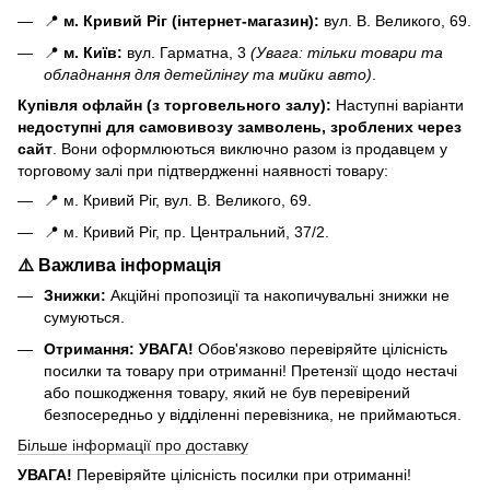
📍
м. Кривий Ріг (інтернет-магазин):
вул. В. Великого, 69.
📍
м. Київ:
вул. Гарматна, 3
(Увага: тільки товари та
обладнання для детейлінгу та мийки авто)
.
Купівля офлайн (з торговельного залу):
Наступні варіанти
н
едоступні для самовивозу замволень, зроблених через
сайт
. Вони оформлюються виключно разом із продавцем у
торговому залі при підтвердженні наявності товару:
📍 м. Кривий Ріг, вул. В. Великого, 69.
📍 м. Кривий Ріг, пр. Центральний, 37/2.
⚠️ Важлива інформація
Знижки:
Акційні пропозиції та накопичувальні знижки не
сумуються.
Отримання:
УВАГА!
Обов'язково перевіряйте цілісність
посилки та товару при отриманні! Претензії щодо нестачі
або пошкодження товару, який не був перевірений
безпосередньо у відділенні перевізника, не приймаються.
Більше інформації про доставку
УВАГА!
Перевіряйте цілісність посилки при отриманні!