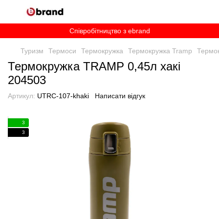
Співробітництво з ebrand
Туризм
Термоси
Термокружка
Термокружка Tramp
Термок
Термокружка TRAMP 0,45л хакі
204503
Артикул:
UTRC-107-khaki
Написати відгук
3
3