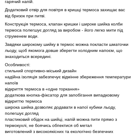
гарячий напій.
Додатковий отвір для повітря в кришці термоса захищає вас
від бризок при питві.
Конструкція термоса, клапан кришки і широке шийка колби
термоса полегшує догляд за виробом - його легко мити під
струменем води.
Завдяки широкому шийку в термос можна покласти шматочки
льоду, щоб якомога довше зберегти холодним напоєм, що
знаходиться всередині.
Особливості:
стильний спортивно-міський дизайн
надійна ізоляція забезпечує відмінне збереження температури
напоїв
відкриття термоса в «одне торкання»
додаткова кнопка-фіксатор для запобігання випадковому
відкриттю термоса
широка шийка дозволяє додавати в напої кубики льоду,
полегшує догляд
пластиковий обідок на шийці, напій можна пити прямо з
термокухлі, не боячись обпектися об метал
виготовлений з високоякісних та екологічно безпечних