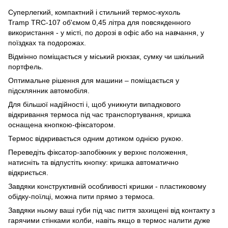
Суперлегкий, компактний і стильний термос-кухоль
Tramp TRC-107 об'ємом 0,45 літра для повсякденного
використання - у місті, по дорозі в офіс або на навчання, у
поїздках та подорожах.
Відмінно поміщається у міський рюкзак, сумку чи шкільний
портфель.
Оптимальне рішення для машини – поміщається у
підсклянник автомобіля.
Для більшої надійності і, щоб уникнути випадкового
відкривання термоса під час транспортування, кришка
оснащена кнопкою-фіксатором.
Термос відкривається одним дотиком однією рукою.
Переведіть фіксатор-запобіжник у верхнє положення,
натисніть та відпустіть кнопку: кришка автоматично
відкриється.
Завдяки конструктивній особливості кришки - пластиковому
обідку-поїлці, можна пити прямо з термоса.
Завдяки ньому ваші губи під час пиття захищені від контакту з
гарячими стінками колби, навіть якщо в термос налити дуже