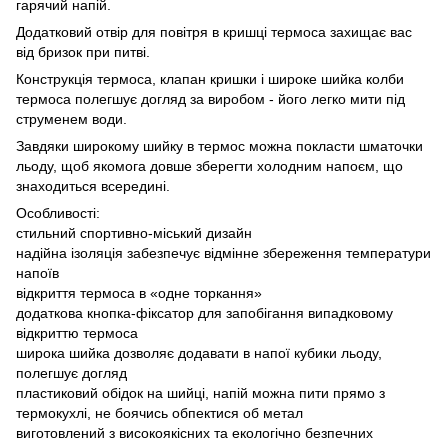
гарячий напій.
Додатковий отвір для повітря в кришці термоса захищає вас
від бризок при питві.
Конструкція термоса, клапан кришки і широке шийка колби
термоса полегшує догляд за виробом - його легко мити під
струменем води.
Завдяки широкому шийку в термос можна покласти шматочки
льоду, щоб якомога довше зберегти холодним напоєм, що
знаходиться всередині.
Особливості:
стильний спортивно-міський дизайн
надійна ізоляція забезпечує відмінне збереження температури
напоїв
відкриття термоса в «одне торкання»
додаткова кнопка-фіксатор для запобігання випадковому
відкриттю термоса
широка шийка дозволяє додавати в напої кубики льоду,
полегшує догляд
пластиковий обідок на шийці, напій можна пити прямо з
термокухлі, не боячись обпектися об метал
виготовлений з високоякісних та екологічно безпечних