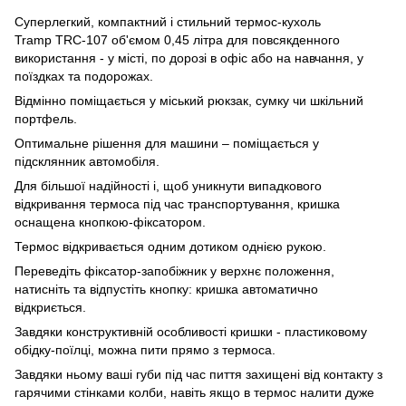
Суперлегкий, компактний і стильний термос-кухоль
Tramp TRC-107 об'ємом 0,45 літра для повсякденного
використання - у місті, по дорозі в офіс або на навчання, у
поїздках та подорожах.
Відмінно поміщається у міський рюкзак, сумку чи шкільний
портфель.
Оптимальне рішення для машини – поміщається у
підсклянник автомобіля.
Для більшої надійності і, щоб уникнути випадкового
відкривання термоса під час транспортування, кришка
оснащена кнопкою-фіксатором.
Термос відкривається одним дотиком однією рукою.
Переведіть фіксатор-запобіжник у верхнє положення,
натисніть та відпустіть кнопку: кришка автоматично
відкриється.
Завдяки конструктивній особливості кришки - пластиковому
обідку-поїлці, можна пити прямо з термоса.
Завдяки ньому ваші губи під час пиття захищені від контакту з
гарячими стінками колби, навіть якщо в термос налити дуже