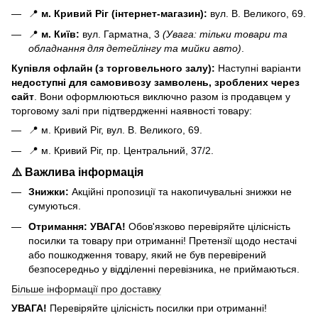
📍
м. Кривий Ріг (інтернет-магазин):
вул. В. Великого, 69.
📍
м. Київ:
вул. Гарматна, 3
(Увага: тільки товари та
обладнання для детейлінгу та мийки авто)
.
Купівля офлайн (з торговельного залу):
Наступні варіанти
н
едоступні для самовивозу замволень, зроблених через
сайт
. Вони оформлюються виключно разом із продавцем у
торговому залі при підтвердженні наявності товару:
📍 м. Кривий Ріг, вул. В. Великого, 69.
📍 м. Кривий Ріг, пр. Центральний, 37/2.
⚠️ Важлива інформація
Знижки:
Акційні пропозиції та накопичувальні знижки не
сумуються.
Отримання:
УВАГА!
Обов'язково перевіряйте цілісність
посилки та товару при отриманні! Претензії щодо нестачі
або пошкодження товару, який не був перевірений
безпосередньо у відділенні перевізника, не приймаються.
Більше інформації про доставку
УВАГА!
Перевіряйте цілісність посилки при отриманні!