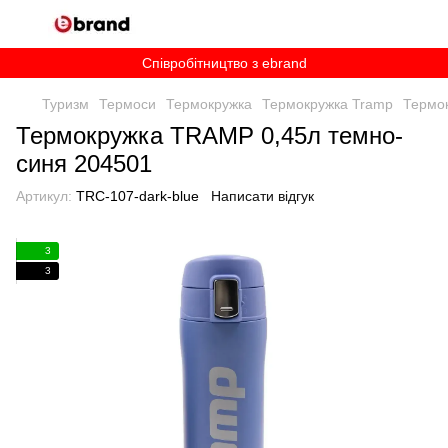
Співробітництво з ebrand
Туризм
Термоси
Термокружка
Термокружка Tramp
Термо
Термокружка TRAMP 0,45л темно-
синя 204501
Артикул:
TRC-107-dark-blue
Написати відгук
3
3