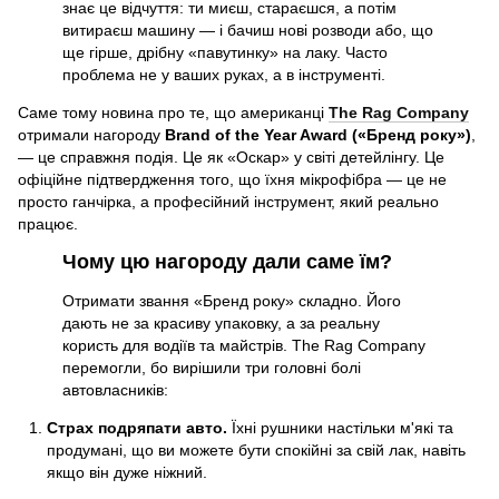
знає це відчуття: ти миєш, стараєшся, а потім
витираєш машину — і бачиш нові розводи або, що
ще гірше, дрібну «павутинку» на лаку. Часто
проблема не у ваших руках, а в інструменті.
Саме тому новина про те, що американці
The Rag Company
отримали нагороду
Brand of the Year Award («Бренд року»)
,
— це справжня подія. Це як «Оскар» у світі детейлінгу. Це
офіційне підтвердження того, що їхня мікрофібра — це не
просто ганчірка, а професійний інструмент, який реально
працює.
Чому цю нагороду дали саме їм?
Отримати звання «Бренд року» складно. Його
дають не за красиву упаковку, а за реальну
користь для водіїв та майстрів. The Rag Company
перемогли, бо вирішили три головні болі
автовласників:
Страх подряпати авто.
Їхні рушники настільки м'які та
продумані, що ви можете бути спокійні за свій лак, навіть
якщо він дуже ніжний.