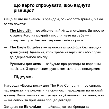
Що варто спробувати, щоб відчути
різницю?
Якщо ви ще не знайомі з брендом, ось «золота трійка», з якої
варто почати:
The Liquid8r
— це абсолютний хіт для сушіння. Ви просто
кладете його на мокрий капот, тягнете на себе — і
поверхня суха. Без викручувань і зайвих рухів.
The Eagle Edgeless
— пухнаста мікрофібра без твердих
країв (швів). Ідеальна, коли треба натерти віск або спрей
до дзеркального блиску.
Рушники для скла
— забудьте про розводи та ворсинки
на вікнах. З правильним рушником скло стає невидимим.
Підсумок
Нагорода «Бренд року» для The Rag Company — це сигнал:
час перестати економити на сірниках і переходити на якісний
догляд. Ваша машина заслуговує на дбайливе ставлення, а ви
— на легкий та приємний процес догляду.
Заходьте на
Ebrand.ua
— найкращі світові бренди та