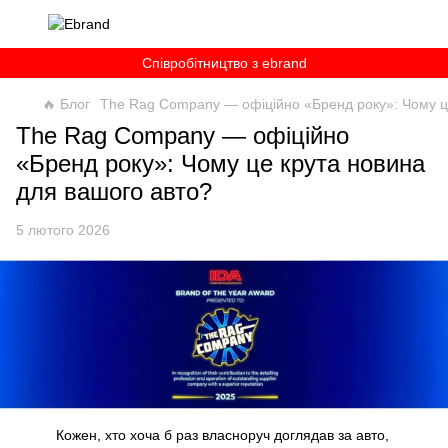
Співробітництво з ebrand
🔥 Блог
The Rag Company — офіційно «Бренд року»: Чому ц
The Rag Company — офіційно
«Бренд року»: Чому це крута новина
для вашого авто?
5 лютого 2026
Кожен, хто хоча б раз власноруч доглядав за авто,