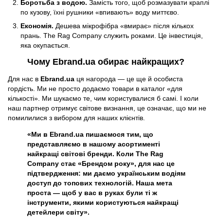
Боротьба з водою.
Замість того, щоб розмазувати краплі
по кузову, їхні рушники «впивають» воду миттєво.
Економія.
Дешева мікрофібра «вмирає» після кількох
прань. The Rag Company служить роками. Це інвестиція,
яка окупається.
Чому Ebrand.ua обирає найкращих?
Для нас в
Ebrand.ua
ця нагорода — це ще й особиста
гордість. Ми не просто додаємо товари в каталог «для
кількості». Ми шукаємо те, чим користувалися б самі. І коли
наш партнер отримує світове визнання, це означає, що ми не
помилилися з вибором для наших клієнтів.
«Ми в Ebrand.ua пишаємося тим, що
представляємо в нашому асортименті
найкращі світові бренди. Коли The Rag
Company стає «Брендом року», для нас це
підтвердження: ми даємо українським водіям
доступ до топових технологій. Наша мета
проста — щоб у вас в руках були ті ж
інструменти, якими користуються найкращі
детейлери світу».