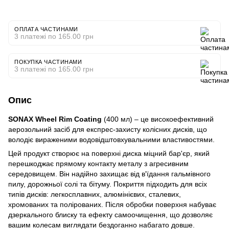
ОПЛАТА ЧАСТИНАМИ
3 платежі по 165.00 грн
ПОКУПКА ЧАСТИНАМИ
3 платежі по 165.00 грн
Опис
SONAX Wheel Rim Coating
(400 мл) – це високоефективний
аерозольний засіб для експрес-захисту колісних дисків, що
володіє вираженими водовідштовхувальними властивостями.
Цей продукт створює на поверхні диска міцний бар'єр, який
перешкоджає прямому контакту металу з агресивним
середовищем. Він надійно захищає від в'їдання гальмівного
пилу, дорожньої солі та бітуму. Покриття підходить для всіх
типів дисків: легкосплавних, алюмінієвих, сталевих,
хромованих та полірованих. Після обробки поверхня набуває
дзеркального блиску та ефекту самоочищення, що дозволяє
вашим колесам виглядати бездоганно набагато довше.