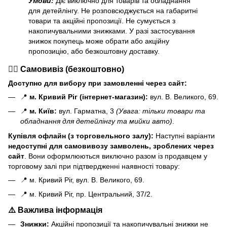
Умови:
Діє виключно для товарів та обладнання
для детейлінгу. Не розповсюджується на габаритні
товари та акційні пропозиції. Не сумується з
накопичувальними знижками. У разі застосування
знижок покупець може обрати або акційну
пропозицію, або безкоштовну доставку.
🏃‍♂️ Самовивіз (безкоштовно)
Доступно для вибору при замовленні через сайт:
📍
м. Кривий Ріг (інтернет-магазин):
вул. В. Великого, 69.
📍
м. Київ:
вул. Гарматна, 3
(Увага: тільки товари та
обладнання для детейлінгу та мийки авто)
.
Купівля офлайн (з торговельного залу):
Наступні варіанти
н
едоступні для самовивозу замволень, зроблених через
сайт
. Вони оформлюються виключно разом із продавцем у
торговому залі при підтвердженні наявності товару:
📍 м. Кривий Ріг, вул. В. Великого, 69.
📍 м. Кривий Ріг, пр. Центральний, 37/2.
⚠️ Важлива інформація
Знижки:
Акційні пропозиції та накопичувальні знижки не