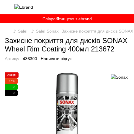
Співробітництво з ebrand
🚩 Sale!
🚩 Sale! Sonax
Захисне покриття для дисків SONAX
Захисне покриття для дисків SONAX
Wheel Rim Coating 400мл 213672
Артикул:
436300
Написати відгук
АКЦІЯ
−15%
3
3