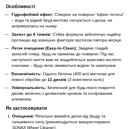
Особливості
Гідрофобний ефект:
Створює на поверхні "ефект лотоса"
– вода та рідкий бруд миттєво скочуються з диска, не
затримуючись на ньому.
Захист до 6 тижнів:
Стійка формула забезпечує надійну
протекцію від зовнішніх факторів протягом півтора місяця.
Легке очищення (Easy-to-Clean):
Завдяки гладкій
захисній плівці, бруд не прикипає до поверхні. Під час
наступного миття вам не знадобляться агресивні кислотні
очисники – бруд легко змивається водою та шампунем.
Економічність:
Одного балона (400 мл) вистачає для
повної обробки до
12 дисків
(3 комплекти коліс).
Універсальність:
Безпечний для будь-якого покриття
дисків, включно з делікатним хромом та полірованим
алюмінієм.
Як застосовувати
Очищення:
Ретельно вимийте диски від бруду та
гальмівного пилу (рекомендується використовувати
SONAX Wheel Cleaner
).