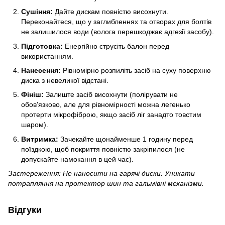
Сушіння:
Дайте дискам повністю висохнути.
Переконайтеся, що у заглибленнях та отворах для болтів
не залишилося води (волога перешкоджає адгезії засобу).
Підготовка:
Енергійно струсіть балон перед
використанням.
Нанесення:
Рівномірно розпиліть засіб на суху поверхню
диска з невеликої відстані.
Фініш:
Залиште засіб висохнути (полірувати не
обов'язково, але для рівномірності можна легенько
протерти мікрофіброю, якщо засіб ліг занадто товстим
шаром).
Витримка:
Зачекайте щонайменше 1 годину перед
поїздкою, щоб покриття повністю закріпилося (не
допускайте намокання в цей час).
Застереження: Не наносити на гарячі диски. Уникати
потрапляння на протектор шин та гальмівні механізми.
Відгуки