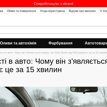
Співробітництво з ebrand
вка
Обмін та повернення
Угода користувача
Відгуки про магазин
💡 Ек
Оливи та автохімія
Фарбування
Автотовар
ості в авто: Чому він з'являється взимку і як Odor Bomb від P&S вирішує це за 15 хвили
ті в авто: Чому він з'являєтьс
є це за 15 хвилин