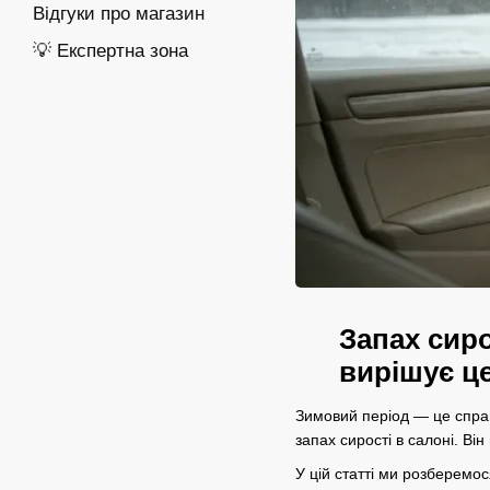
Відгуки про магазин
💡 Експертна зона
Запах сиро
вирішує це
Зимовий період — це справ
запах сирості в салоні. Він
У цій статті ми розберемос