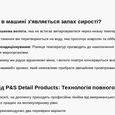
в машині з'являється запах сирості?
ишкова волога
, яка не встигає випаровуватися через низьку темпе
 танення він перетворюється на воду, яка просочує ковролін та обби
 кондиціонування:
Різниця температур призводить до накопичення во
 мікроорганізми.
имку ми рідше відчиняємо вікна, і вологе повітря консервується вс
«важкий» аромат, який неможливо прибрати звичайним провітрюва
д P&S Detail Products: Технологія повног
зсилі, на допомогу приходить професійна лінійка від американсько
що працює на молекулярному рівні.
рекомендуємо два перевірені варіанти: