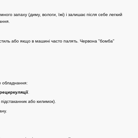
ного запаху (диму, вологи, їжі) і залишає після себе легкий
ання.
кстиль або якщо в машині часто палять. Червона "бомба"
е обладнання:
рециркуляції
.
 підстаканник або килимок).
ану.