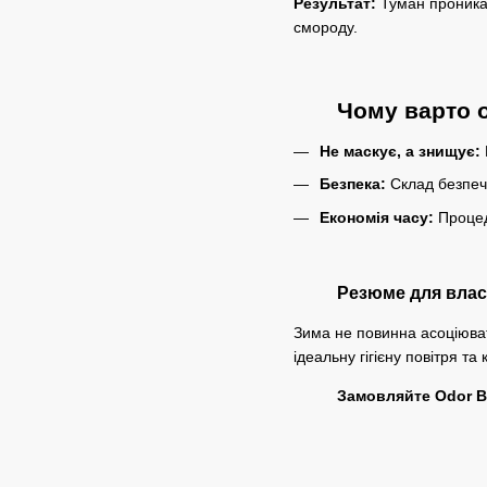
Результат:
Туман проникає
смороду.
Чому варто 
Не маскує, а знищує:
Безпека:
Склад безпечн
Економія часу:
Процеду
Резюме для влас
Зима не повинна асоціюва
ідеальну гігієну повітря та
Замовляйте Odor Bo