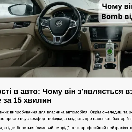
сті в авто: Чому він з'являється 
 за 15 хвилин
жнє випробування для власника автомобіля. Окрім ожеледиці та ре
 не просто псує комфорт поїздки, а свідчить про наявність бактерій т
я, звідки береться "зимовий сморід" та як професійний нейтралізат