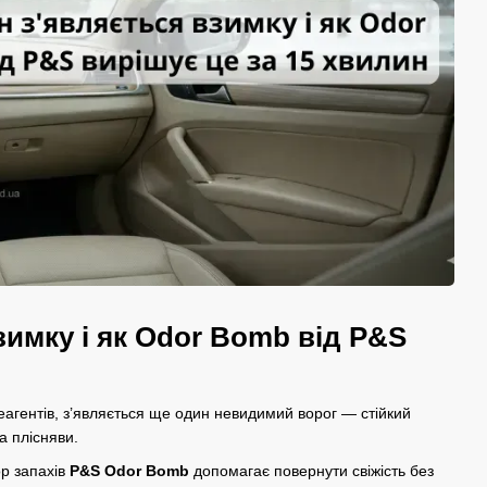
взимку і як Odor Bomb від P&S
агентів, з’являється ще один невидимий ворог — стійкий
а плісняви.
ор запахів
P&S Odor Bomb
допомагає повернути свіжість без