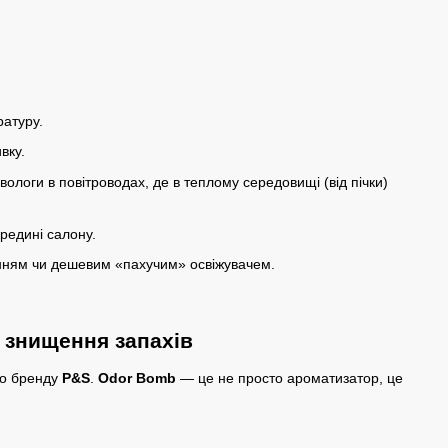
ратуру.
вку.
логи в повітроводах, де в теплому середовищі (від пічки)
ередині салону.
нням чи дешевим «пахучим» освіжувачем.
о знищення запахів
го бренду
P&S
.
Odor Bomb
— це не просто ароматизатор, це