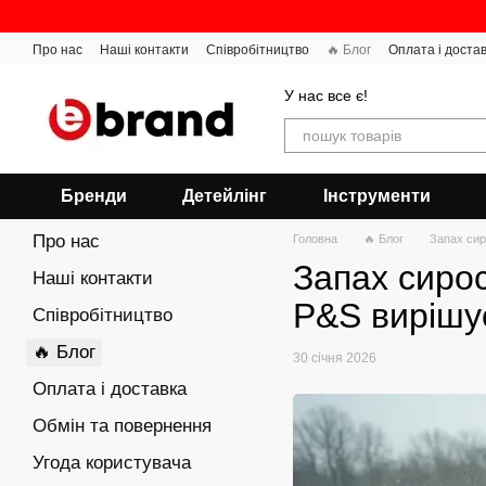
Перейти до основного контенту
Про нас
Наші контакти
Співробітництво
🔥 Блог
Оплата і доста
У нас все є!
Бренди
Детейлінг
Інструменти
Про нас
Головна
🔥 Блог
Запах сир
Запах сирос
Наші контакти
P&S вирішу
Співробітництво
🔥 Блог
30 січня 2026
Оплата і доставка
Обмін та повернення
Угода користувача