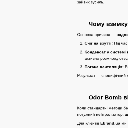
зайвих зусиль.
Чому взимку 
Основна причина —
надл
Сніг на взутті:
Під час
Конденсат у системі
активно розмножуються
Погана вентиляція:
Вз
Результат — специфічний 
Odor Bomb ві
Коли стандартні методи бе
потужний нейтралізатор, 
Для клієнтів
Ebrand.ua
ми 