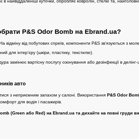
 в найвіддаленіші куточки, обробляє ковролін, стелю та, найголовн
обрати P&S Odor Bomb на Ebrand.ua?
На відміну від побутових спреїв, компоненти P&S зв’язуються з моле
ий для інтер’єру (шкіри, пластику, текстилю).
ра замінює вартісну послугу озонування або дезінфекції в делінг-ц
ників авто
тися з неприємним запахом у салоні. Використання
P&S Odor Bomb
 комфорт для водія і пасажирів.
mb (Green або Red) на Ebrand.ua та дихайте на повні груди вж