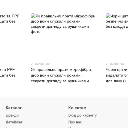
28 липня 2026
25 липня 2026
о та PPF
Як правильно прати мікрофібри,
Чорні цятки
щати без
щоб вони служили роками:
видалити бі
секрети догляду за рушниками
для лаку (+
Каталог
Клієнтам
Бренди
Вхід до кабінету
Детейлінг
Про нас