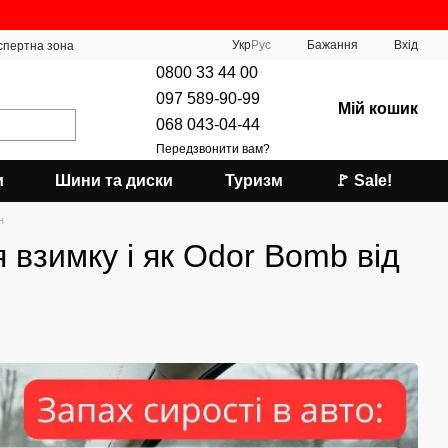
Укр
Рус
Бажання
Вхід
спертна зона
0800 33 44 00
097 589-90-99
Мій кошик
068 043-04-44
Передзвонити вам?
и
Шини та диски
Туризм
🚩 Sale!
н
я взимку і як Odor Bomb від