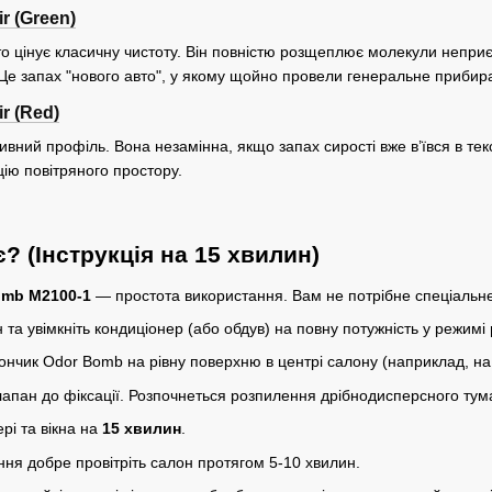
r (Green)
то цінує класичну чистоту. Він повністю розщеплює молекули неприєм
 Це запах "нового авто", у якому щойно провели генеральне прибир
r (Red)
сивний профіль. Вона незамінна, якщо запах сирості вже в’ївся в те
цію повітряного простору.
? (Інструкція на 15 хвилин)
omb M2100-1
— простота використання. Вам не потрібне спеціальн
 та увімкніть кондиціонер (або обдув) на повну потужність у режимі
ончик Odor Bomb на рівну поверхню в центрі салону (наприклад, на
лапан до фіксації. Розпочнеться розпилення дрібнодисперсного тум
ері та вікна на
15 хвилин
.
ня добре провітріть салон протягом 5-10 хвилин.