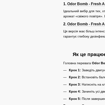
1.
Odor Bomb - Fresh Ai
Ідеальний вибір для тих, х
аромат «свіжого повітря».
2.
Odor Bomb - Fresh Ai
Ця версія має більш інтен
гарантує глибоку дезінфек
Як це працює
Головна перевага
Odor B
Крок 1:
Заведіть двигун
Крок 2:
Встановіть бал
Крок 3:
Натисніть на к
Крок 4:
Зачиніть усі дв
Крок 5:
Після завершен