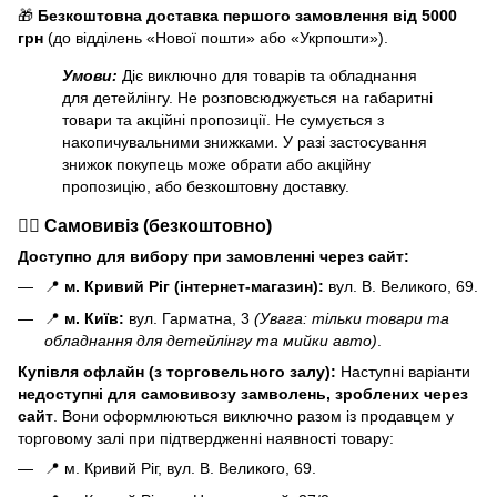
🎁
Безкоштовна доставка першого замовлення від 5000
грн
(до відділень «Нової пошти» або «Укрпошти»).
Умови:
Діє виключно для товарів та обладнання
для детейлінгу. Не розповсюджується на габаритні
товари та акційні пропозиції. Не сумується з
накопичувальними знижками. У разі застосування
знижок покупець може обрати або акційну
пропозицію, або безкоштовну доставку.
🏃‍♂️ Самовивіз (безкоштовно)
Доступно для вибору при замовленні через сайт:
📍
м. Кривий Ріг (інтернет-магазин):
вул. В. Великого, 69.
📍
м. Київ:
вул. Гарматна, 3
(Увага: тільки товари та
обладнання для детейлінгу та мийки авто)
.
Купівля офлайн (з торговельного залу):
Наступні варіанти
н
едоступні для самовивозу замволень, зроблених через
сайт
. Вони оформлюються виключно разом із продавцем у
торговому залі при підтвердженні наявності товару:
📍 м. Кривий Ріг, вул. В. Великого, 69.