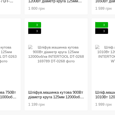
/ DT-
1200Вт діаметр круга 125мм
1650Вт діа
0519
12000об/хв INTERTOOL DT-
8000об/хв
1 800 грн
1 599 грн
0272 144339
0218 19790
3
3
3
3
ва 750Вт
Шліфув.машинка кутова 900Вт
Шліф.маши
11000об/
діаметр круга 125мм 12000об/
1010Вт 120
63
хв INTERTOOL DT-0268
INTERTOOL
1 199 грн
1 999 грн
169789