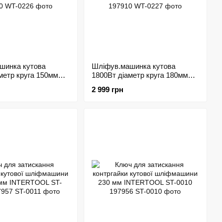
шинка кутова
Шліфув.машинка кутова
метр круга 150мм
1800Вт діаметр круга 180мм
 INTERTOOL WT-
8000об/хв INTERTOOL WT-
2 999 грн
0
0227 197910