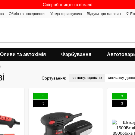
Співробітництво з ebrand
вка
Обмін та повернення
Угода користувача
Відгуки про магазин
💡 Ек
Оливи та автохімія
Фарбування
Автотовар
і
і
за популярністю
спочатку деш
Сортування:
3
3
3
3