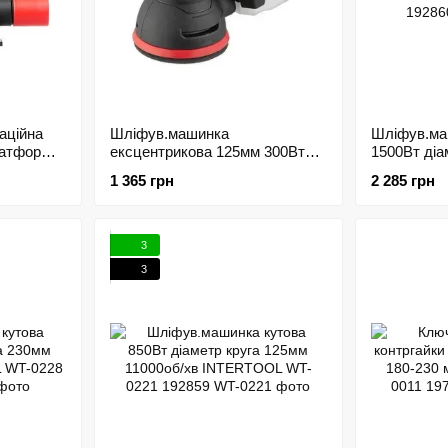
аційна
Шліфув.машинка
Шліфув.ма
латформа
ексцентрикова 125мм 300Вт
1500Вт діа
L WT-
5000-12000об/хв INTERTOOL
8500об/хв
1 365 грн
2 285 грн
WT-0541 192865
0226 19286
3
3