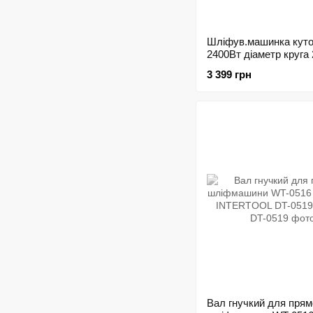
Шліфув.машинка кут
2400Вт діаметр круга
6300об/хв INTERTOO
3 399 грн
0228 197911
Вал гнучкий для прям