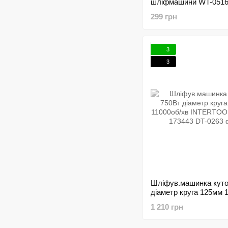
шліфмашини WT-0516 
0517 INTERTOOL DT-
299 грн
197347
3
3
Шліфув.машинка куто
діаметр круга 125мм 
хв INTERTOOL DT-02
1 210 грн
173443