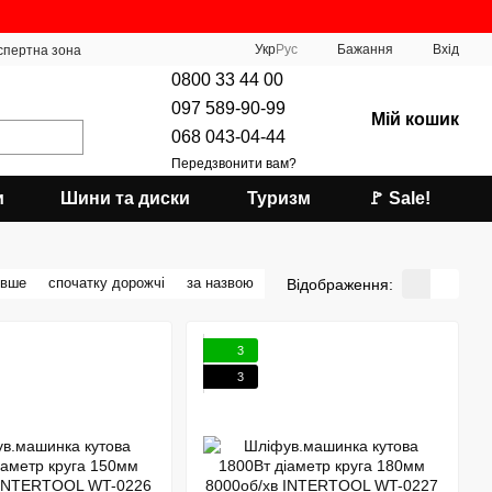
Укр
Рус
Бажання
Вхід
спертна зона
0800 33 44 00
097 589-90-99
Мій кошик
068 043-04-44
Передзвонити вам?
и
Шини та диски
Туризм
🚩 Sale!
евше
спочатку дорожчі
за назвою
Відображення:
3
3