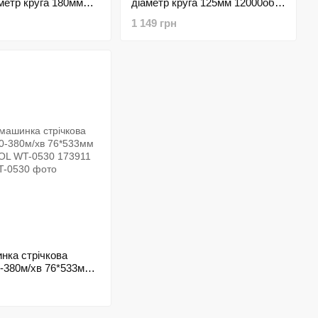
метр круга 180мм
діаметр круга 125мм 12000об/
 INTERTOOL DT-
хв INTERTOOL DT-0266
1 149 грн
7
169790
нка стрічкова
-380м/хв 76*533мм
 WT-0530 173911