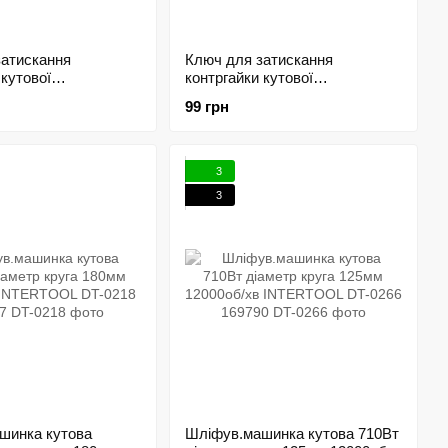
затискання
Ключ для затискання
 кутової
контргайки кутової
и 180-230 мм
шліфмашини 230 мм
99 грн
 ST-0011 197957
INTERTOOL ST-0010 197956
3
3
шинка кутова
Шліфув.машинка кутова 710Вт