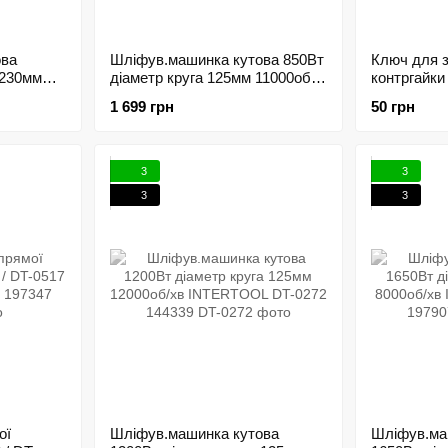
ова
Шліфув.машинка кутова 850Вт
Ключ для 
 230мм
діаметр круга 125мм 11000об/
контргайки
L WT-
хв INTERTOOL WT-0221
шліфмашин
1 699 грн
50 грн
192859
INTERTOOL
3
3
3
3
ої
Шліфув.машинка кутова
Шліфув.ма