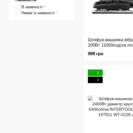
В наявності
8
Немає в наявності
7
Шліфув.машинка вібр
200Вт 11000ход/хв п
187*90мм INTERTOO
999 грн
0521 156325
3
3