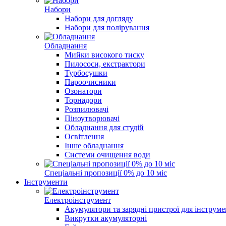
Набори
Набори для догляду
Набори для полірування
Обладнання
Мийки високого тиску
Пилососи, екстрактори
Турбосушки
Пароочисники
Озонатори
Торнадори
Розпилювачі
Піноутворювачі
Обладнання для студій
Освітлення
Інше обладнання
Системи очищення води
Спеціальні пропозиції 0% до 10 міс
Інструменти
Електроінструмент
Акумулятори та зарядні пристрої для інструм
Викрутки акумуляторні