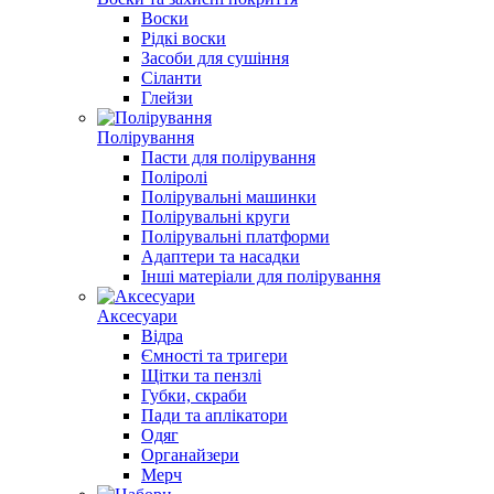
Воски
Рідкі воски
Засоби для сушіння
Сіланти
Глейзи
Полірування
Пасти для полірування
Поліролі
Полірувальні машинки
Полірувальні круги
Полірувальні платформи
Адаптери та насадки
Інші матеріали для полірування
Аксесуари
Відра
Ємності та тригери
Щітки та пензлі
Губки, скраби
Пади та аплікатори
Одяг
Органайзери
Мерч