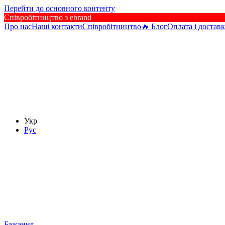
Перейти до основного контенту
Співробітництво з ebrand
Про нас
Наші контакти
Співробітництво
🔥 Блог
Оплата і доставк
Укр
Рус
Бажання