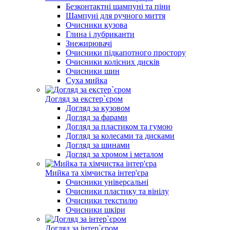
Безконтактні шампуні та піни
Шампуні для ручного миття
Очисники кузова
Глина і лубриканти
Знежирювачі
Очисники підкапотного простору
Очисники колісних дисків
Очисники шин
Суха мийка
Догляд за екстер`єром
Догляд за кузовом
Догляд за фарами
Догляд за пластиком та гумою
Догляд за колесами та дисками
Догляд за шинами
Догляд за хромом і металом
Мийка та хімчистка інтер'єра
Очисники універсальні
Очисники пластику та вінілу
Очисники текстилю
Очисники шкіри
Догляд за інтер`єром