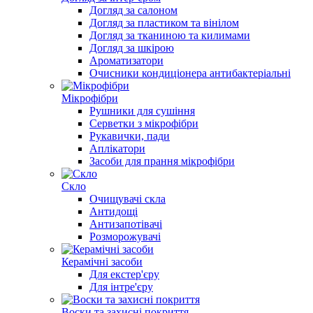
Догляд за салоном
Догляд за пластиком та вінілом
Догляд за тканиною та килимами
Догляд за шкірою
Ароматизатори
Очисники кондиціонера антибактеріальні
Мікрофібри
Рушники для сушіння
Серветки з мікрофібри
Рукавички, пади
Аплікатори
Засоби для прання мікрофібри
Скло
Очищувачі скла
Антидощі
Антизапотівачі
Розморожувачі
Керамічні засоби
Для екстер'єру
Для інтре'єру
Воски та захисні покриття