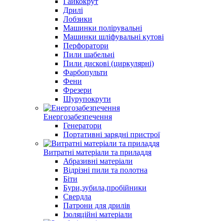
Гайкокрут
Дрилі
Лобзики
Машинки полірувальні
Машинки шліфувальні кутові
Перфоратори
Пили шабельні
Пили дискові (циркулярні)
Фарбопульти
Фени
Фрезери
Шурупокрути
Енергозабезпечення
Генератори
Портативні зарядні пристрої
Витратні матеріали та приладдя
Абразивні матеріали
Відрізні пили та полотна
Біти
Бури,зубила,пробійники
Свердла
Патрони для дрилів
Ізоляційні матеріали