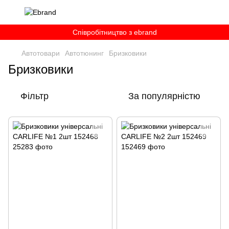
Співробітництво з ebrand
Автотовари
Автотюнинг
Бризковики
Бризковики
Фільтр
За популярністю