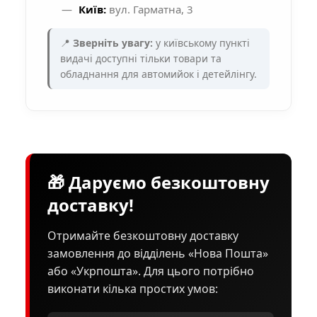
Київ:
вул. Гарматна, 3
📍
Зверніть увагу:
у київському пункті
видачі доступні тільки товари та
обладнання для автомийок і детейлінгу.
🎁 Даруємо безкоштовну
доставку!
Отримайте безкоштовну доставку
замовлення до відділень «Нова Пошта»
або «Укрпошта». Для цього потрібно
виконати кілька простих умов: