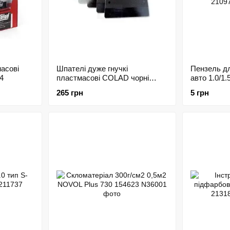
масові
Шпателі дуже гнучкі
Пензель д
4
пластмасові COLAD чорні
авто 1.0/1.
197565 5шт
210976
265 грн
5 грн