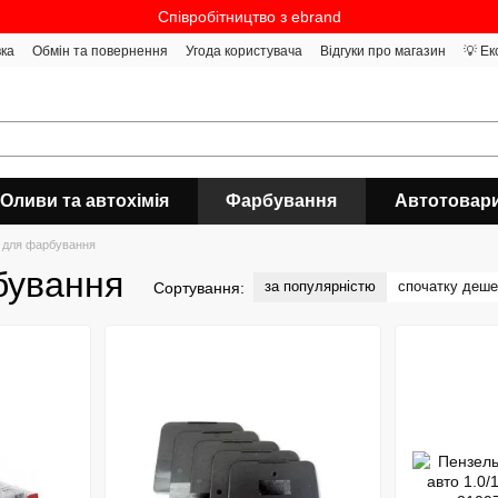
Співробітництво з ebrand
вка
Обмін та повернення
Угода користувача
Відгуки про магазин
💡 Ек
Оливи та автохімія
Фарбування
Автотовар
и для фарбування
бування
за популярністю
спочатку деш
Сортування: