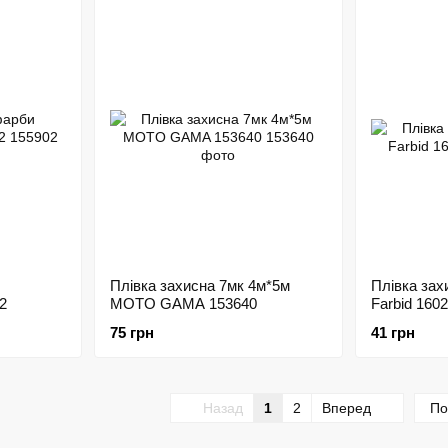
Плівка захисна 7мк 4м*5м
Плівка зах
2
MOTO GAMA 153640
Farbid 160
75 грн
41 грн
Назад
1
2
Вперед
По