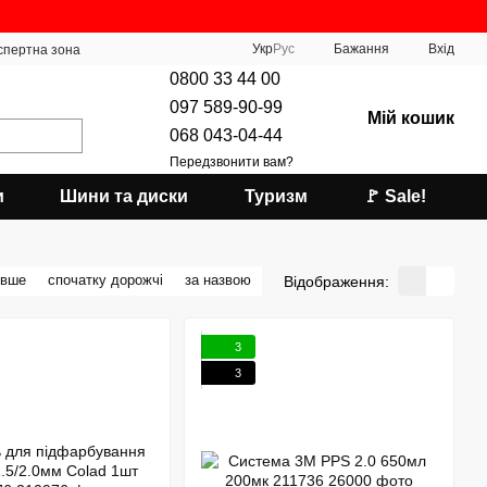
Укр
Рус
Бажання
Вхід
спертна зона
0800 33 44 00
097 589-90-99
Мій кошик
068 043-04-44
Передзвонити вам?
и
Шини та диски
Туризм
🚩 Sale!
евше
спочатку дорожчі
за назвою
Відображення:
3
3