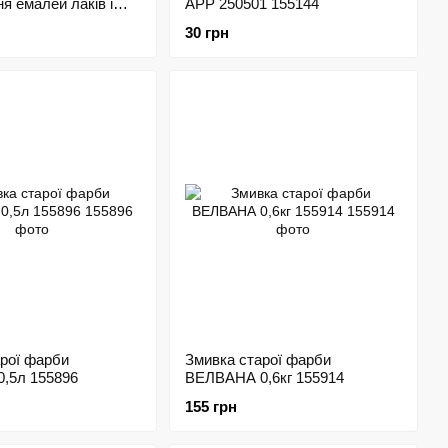
я емалей лаків і
АРР 250501 155144
P 198242
30 грн
рої фарби
Змивка старої фарби
0,5л 155896
ВЕЛВАНА 0,6кг 155914
155 грн