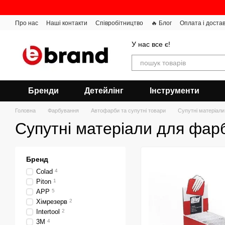
Перейти до основного контенту
Про нас
Наші контакти
Співробітництво
🔥 Блог
Оплата і доста
У нас все є!
Бренди
Детейлінг
Інструменти
Головна
Фарбування
Автофарби та супутні товари
Супутні матеріал
Супутні матеріали для фар
Бренд
Colad
4
Piton
1
APP
5
Хімрезерв
2
Intertool
2
3М
4