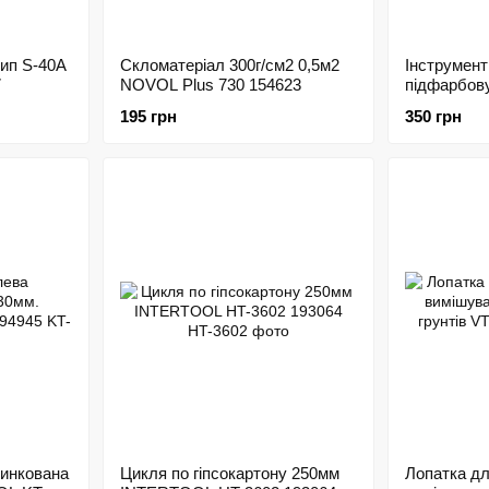
тип S-40A
Скломатеріал 300г/см2 0,5м2
Інструмент
7
NOVOL Plus 730 154623
підфарбову
213180
195 грн
350 грн
цинкована
Цикля по гіпсокартону 250мм
Лопатка дл