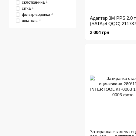
склотканина
1
сітка
1
фільтр-воронка
3
Адаптер 3M PPS 2.0 
шпатель
3
(SATAjet QQC) 21173
2 004 грн
Затирачка сталева о