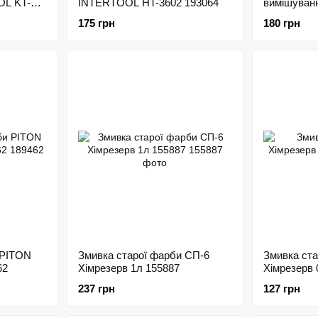
OL KT-
INTERTOOL HT-3602 193064
вимішуванн
грунтів VT
175 грн
180 грн
 PITON
Змивка старої фарби СП-6
Змивка ста
62
Хімрезерв 1л 155887
Хімрезерв 
237 грн
127 грн