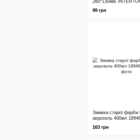
280*130мм. INTERTO
0003 194945
99 грн
Змивка старої фарби
аерозоль 400мл 1894
163 грн