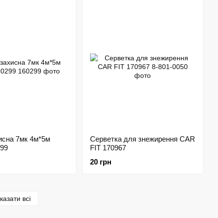
исна 7мк 4м*5м
Серветка для знежирення CAR
299
FIT 170967
20 грн
казати всі