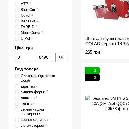
VTP
1
Blue Car
2
Novol
4
Велвана
2
FARBID
2
Moto Gama
2
Шпателі гнучкі пласт
U-Pol
1
COLAD червоні 19756
Ціна, грн
265 грн
Від Ціна, грн
До Ціна, грн
ОК
Вид товара
3
Система підготовки
3
фарб
1
адаптер
1
змивка фарби
5
лопатка
1
плівка
2
серветка для
знежирення
1
серветка липка
3
скломатеріал
3