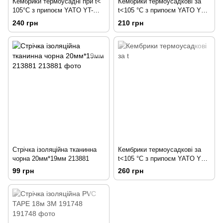
Кембрики термоусадні при t<
Кембрики термоусадкові за
105°C з припоєм YATO YT-
t<105 °C з припоєм YATO YT-
81441 211306
81443 211307
240 грн
210 грн
Стрічка ізоляційна тканинна
Кембрики термоусадкові за
чорна 20мм*19мм 213881
t<105 °C з припоєм YATO YT-
81442 211358
99 грн
260 грн