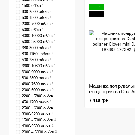
1500 об/хв
1
3
800-2500 об/хв
2
3
500-1800 об/хв
1
2000-7000 об/хв
2
5000 об/хв
1
4000-10000 об/хв
1
5000-25000 об/хв
1
380-3000 об/хв
1
800-11600 об/хв
2
500-2800 об/хв
1
3600-10800 об/хв
1
3000-9000 об/хв
1
800-2800 об/хв
1
4600-7600 об/хв
1
Машинка поліруваль
2000-5000 об/хв
6
ексцентрикова Dual A
2200 - 5800 об/хв
1
polisher Clover mini D
7 410 грн
450-1700 об/хв
2
197392
2500 - 6000 об/хв
1
3000-5200 об/хв
4
1500 - 5000 об/хв
2
4000-5500 об/хв
2
2000 – 5000 об/хв
2