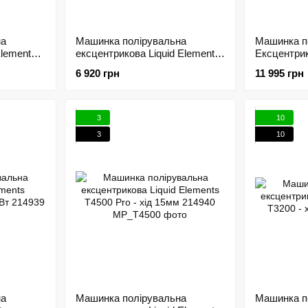
на
Машинка полірувальна
Машинка п
Elements
ексцентрикова Liquid Elements
Ексцентрик
T2000 V4 - хід 8мм 214935
T4200 EU -
6 920 грн
11 995 грн
8мм /
3
10
3
10
на
Машинка полірувальна
Машинка п