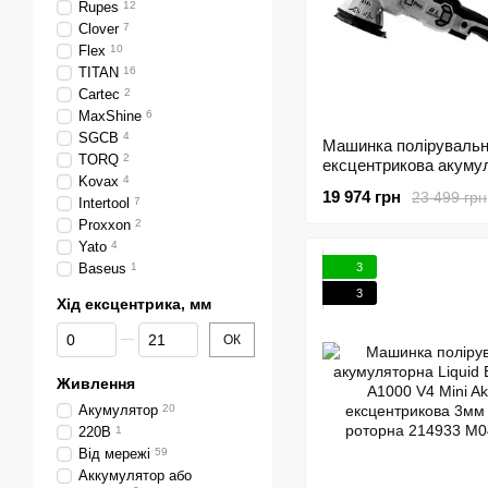
Rupes
12
Clover
7
Flex
10
TITAN
16
Cartec
2
MaxShine
6
SGCB
4
Машинка поліруваль
TORQ
2
ексцентрикова акуму
Kovax
4
Liquid Elements A4500 
19 974 грн
23 499 грн
Intertool
7
15мм
Proxxon
2
Yato
4
3
Baseus
1
3
Хід ексцентрика, мм
Від Хід ексцентрика, мм
До Хід ексцентрика, мм
ОК
Живлення
Акумулятор
20
220В
1
Від мережі
59
Аккумулятор або