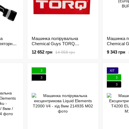
на
Машинка полірувальна
Машинка п
ляторна
Chemical Guys TORQ
Chemical
Pro - хід
TORQ10FX Random Orbital
Random Orbi
12 652 грн
9 343 грн
14 058 грн
Polisher, 220V (Europe/Asia)
(Europe/As
210436
3
ХІТ
3
3
3