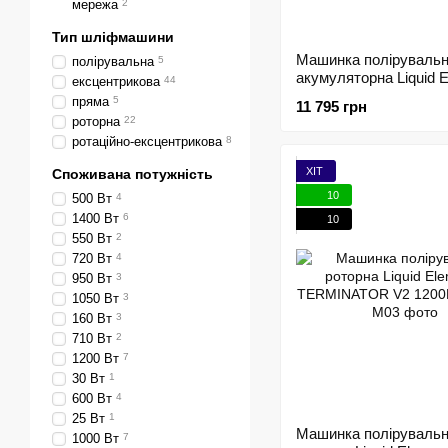
мережа
2
Тип шліфмашини
Машинка поліруваль
полірувальна
5
акумуляторна Liquid 
ексцентрикова
44
A1000 V4 Mini Akku -
пряма
5
11 795 грн
ексцентрикова 3мм / 
роторна
22
роторна 214933
ротаційно-ексцентрикова
8
ХІТ
Споживана потужність
10
500 Вт
4
1400 Вт
6
10
550 Вт
2
720 Вт
4
950 Вт
3
1050 Вт
3
160 Вт
3
710 Вт
2
1200 Вт
7
30 Вт
1
600 Вт
4
25 Вт
1
Машинка поліруваль
1000 Вт
7