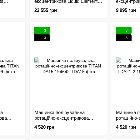
ts
ексцентрикова Liquid Elements
ексцентрик
0Вт
T4500 Pro - хід 15мм 214940
T3200 - хі
22 555 грн
9 995 грн
3
3
3
3
на
Машинка полірувальна
Машинка п
ова
ротаційно-ексцентрикова
ротаційно-
TITAN TDA15 194642
TITAN TDA
4 520 грн
4 520 грн