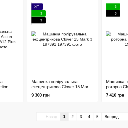
ХІТ
3
3
3
3
на
Машинка полірувальна
Машинка п
ction
ексцентрикова Clover 15 Mark
роторна Cl
A12 Plus
3 197391
9 300 грн
7 410 грн
Назад
1
2
3
4
5
Вперед