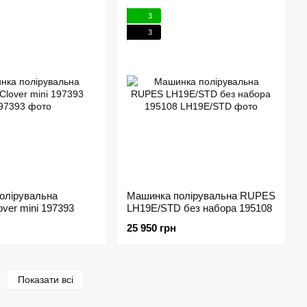
3
3
олірувальна
Машинка полірувальна RUPES
over mini 197393
LH19E/STD без набора 195108
25 950 грн
Показати всі