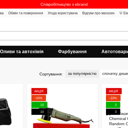
Співробітництво з ebrand
вка
Обмін та повернення
Угода користувача
Відгуки про магазин
💡 Ек
Оливи та автохімія
Фарбування
Автотовар
за популярністю
спочатку деш
Сортування:
АКЦІЯ
АКЦІЯ
−10%
−10%
10
3
10
3