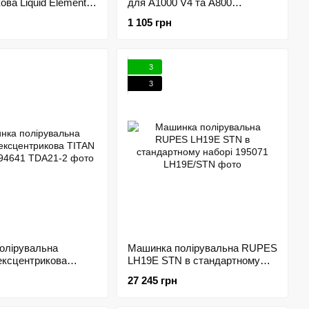
ова Liquid Elements
для A1000 V4 та A800
д 10мм
(12V/2.0А·год)
1 105 грн
3
3
олірувальна
Машинка полірувальна RUPES
ексцентрикова
LH19E STN в стандартному
21-2 194641
наборі 195071
27 245 грн