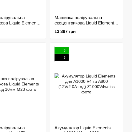
олірувальна
Машинка полірувальна
ова Liquid Elements
ексцентрикова Liquid Elements
 хід 15мм 214937
T5200 - хід 21мм 214938
13 387 грн
3
3
олірувальна
Акумулятор Liquid Elements