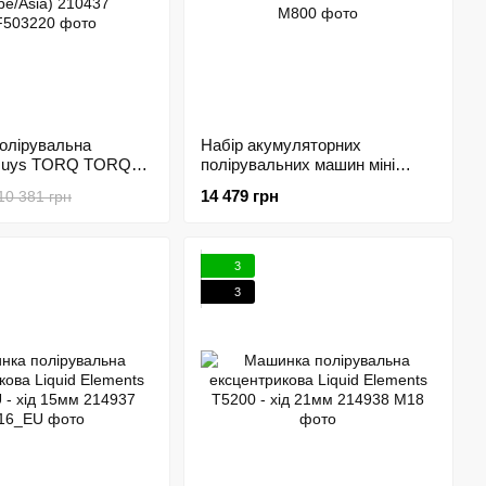
олірувальна
Набір акумуляторних
 Guys TORQ TORQX
полірувальних машин міні
tal Polisher, 220V
Liquid Elements A800 Pico
14 479 грн
10 381 грн
ia) 210437
214931
3
3