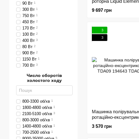
роторна Liquid Elemen
90 Вт
1
TERMINATOR V2 120
300 Вт
1
9 697 грн
214939
750 Вт
1
450 Вт
2
170 Вт
2
3
100 Вт
2
3
400 Вт
3
80 Вт
2
900 Вт
2
1150 Вт
1
700 Вт
3
Число оборотів
холостого ходу
800-3300 об/хв
1
1800-4800 об/хв
1
Машинка поліруваль
2100-5100 об/хв
3
ротаційно-ексцентрик
800-3000 об/хв
1
TITAN TDA09 194643
3 570 грн
1400-4800 об/хв
1
700-2500 об/хв
1
8000-35000 об/хв
5