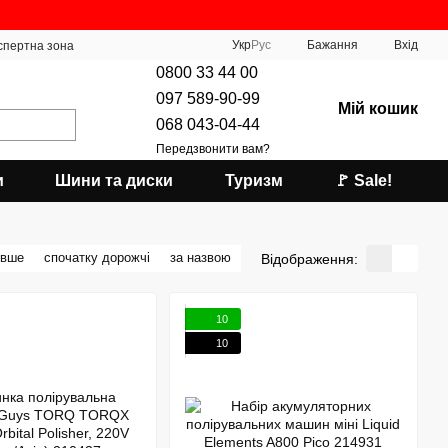
Укр
Рус
Бажання
Вхід
спертна зона
0800 33 44 00
097 589-90-99
Мій кошик
068 043-04-44
Передзвонити вам?
и
Шини та диски
Туризм
🚩 Sale!
евше
спочатку дорожчі
за назвою
Відображення:
10
10