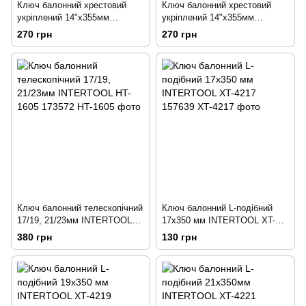
Ключ балонний хрестовий
Ключ балонний хрестовий
укріплений 14"x355мм
укріплений 14"x355мм
D=16мм,17;19;21мм
D=16мм 17;19;1/2";22мм
270 грн
270 грн
INTERTOOL HT-1604 173571
INTERTOOL HT-1602 157636
Ключ балонний телескопічний
Ключ балонний L-подібний
17/19, 21/23мм INTERTOOL
17x350 мм INTERTOOL XT-
HT-1605 173572
4217 157639
380 грн
130 грн