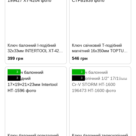
Ключ балонний I-подібний
Ключ свічковий Т-подібний
32х33мм INTERTOOL XT-4204
магнітний 16х350мм TOPTUL
199427
158558
399 грн
546 грн
3
3
3
3
Ключ балонний розкладний
Ключ балонний телескопічний