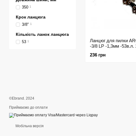
350
1
Крок ланцюга
3/8"
1
Кількість ланок ланцюга
Ланцюг для пилки A
53
1
-3/8 LP -1,3мм -53в.л.
236 грн
©Ebrand. 2024
Приймаємо до оплати
Мобільна версія