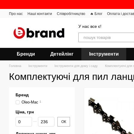
Перейти до основного контенту
Про нас
Наші контакти
Співробітництво
🔥 Блог
Оплата і доста
У нас все є!
Бренди
Детейлінг
Інструменти
Головна
Інструменти
Інструменти для дому і саду
Комплектуючі для 
Комплектуючі для пил ланц
Бренд
Oleo-Mac
1
Ціна, грн
Від Ціна, грн
До Ціна, грн
ОК
Довжина шини, мм