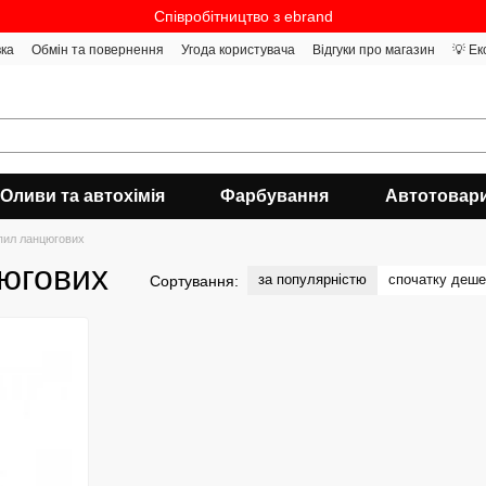
Співробітництво з ebrand
вка
Обмін та повернення
Угода користувача
Відгуки про магазин
💡 Ек
Оливи та автохімія
Фарбування
Автотовар
пил ланцюгових
югових
за популярністю
спочатку деш
Сортування: