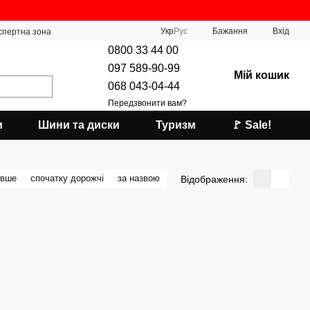
Укр
Рус
Бажання
Вхід
спертна зона
0800 33 44 00
097 589-90-99
Мій кошик
068 043-04-44
Передзвонити вам?
и
Шини та диски
Туризм
🚩 Sale!
евше
спочатку дорожчі
за назвою
Відображення: