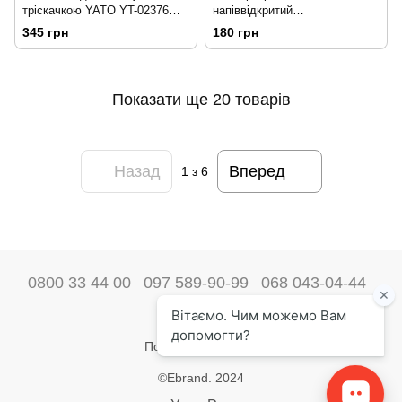
тріскачкою YATO YT-02376
напіввідкритий
M14 204136
М=17х19мм,l=195мм YATO
345 грн
180 грн
YT-01385 203688
Показати ще 20 товарів
Назад
Вперед
1
з 6
0800 33 44 00
097 589-90-99
068 043-04-44
Наші контакти
Повна версія сайту
©Ebrand. 2024