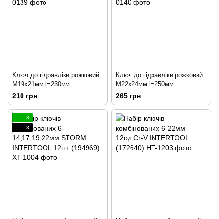
Ключ до гідравліки рожковий
Ключ до гідравліки рожковий
М19х21мм l=230мм
М22х24мм l=250мм
YATO(203682)
YATO(203683)
210 грн
265 грн
3
3