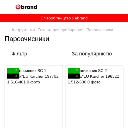
Співробітництво з ebrand
Інструменти
Техніка для прибирання
Пароочисники
Пароочисники
Фільтр
За популярністю
3
3
3
3