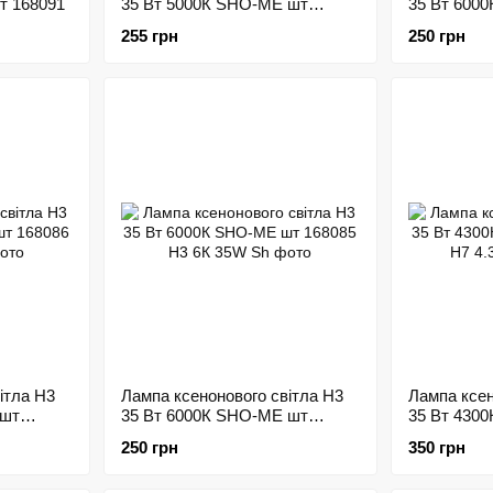
шт 168091
35 Вт 5000К SHO-ME шт
35 Вт 600
168089
168090
255 грн
250 грн
ітла H3
Лампа ксенонового світла H3
Лампа ксен
 шт
35 Вт 6000К SHO-ME шт
35 Вт 430
168085
168084
250 грн
350 грн