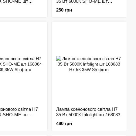
0К SHO-ME шт
35 Вт 6000К SHO-ME шт
168080
250 грн
онового світла H7
Лампа ксенонового світла H7
0К SHO-ME шт
35 Вт 5000К Infolight шт 168083
480 грн