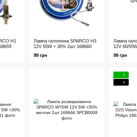
ARCO H1
Лампа галогенна SPARCO H3
Лампа гал
68659
12V 55W + 30% 2шт 168660
12V 60/55
99 грн
99 грн
3
3