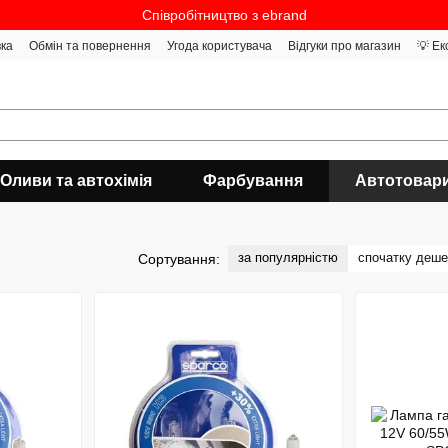
Співробітництво з ebrand
вка
Обмін та повернення
Угода користувача
Відгуки про магазин
💡 Ек
Оливи та автохімія
Фарбування
Автотовар
за популярністю
спочатку деш
Сортування: