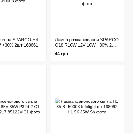
огенна SPARCO H4
Лампа розжарювання SPARCO
W +30% 2шт 168661
G18 R10W 12V 10W +30% 2шт
168670
44 грн