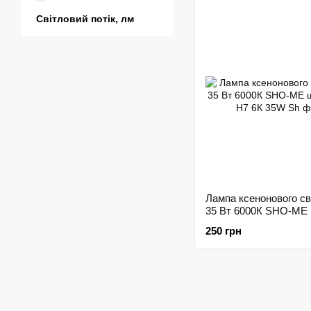
Світловий потік, лм
Лампа ксенонового св
35 Вт 6000К SHO-ME
168082
250 грн