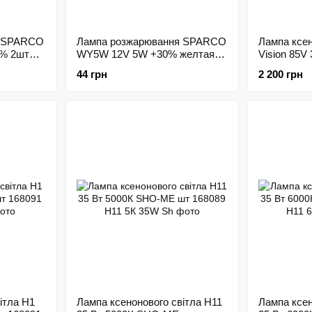
я SPARCO
Лампа розжарювання SPARCO
Лампа ксен
% 2шт
WY5W 12V 5W +30% желтая
Vision 85V
2шт 168666
Philips 186
44 грн
2 200 грн
ітла H1
Лампа ксенонового світла H11
Лампа ксен