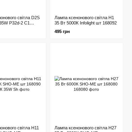
онового світла D2S
Лампа ксенонового світла H1
 35W P32d-2 C1
35 Вт 5000К Infolight шт 168092
217
495 грн
онового світла H11
Лампа ксенонового світла H27