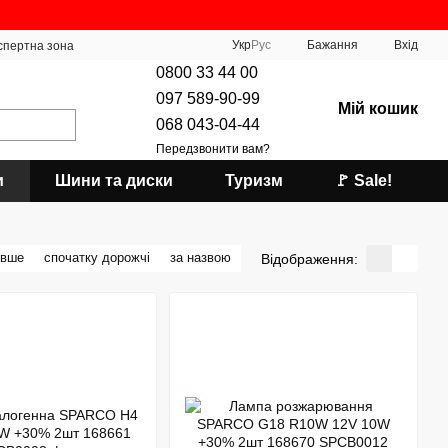
Укр
Рус
Бажання
Вхід
спертна зона
0800 33 44 00
097 589-90-99
Мій кошик
068 043-04-44
Передзвонити вам?
и
Шини та диски
Туризм
🚩 Sale!
евше
спочатку дорожчі
за назвою
Відображення: