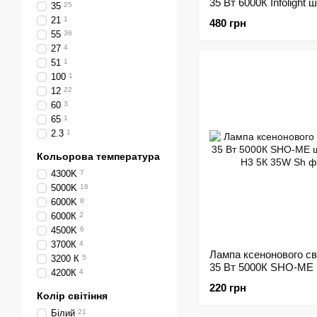
35 Вт 6000К Infolight 
35
25
21
1
480 грн
55
36
27
4
51
1
100
1
12
22
60
3
65
1
2.3
1
Кольорова температура
4300K
7
5000K
16
6000K
8
6000К
2
4500K
6
3700К
4
Лампа ксенонового св
3200 К
5
35 Вт 5000К SHO-ME
4200К
4
168086
220 грн
Колір світіння
Білий
21