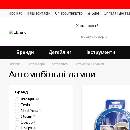
Перейти до основного контенту
Про нас
Наші контакти
Співробітництво
🔥 Блог
Оплата і доста
У нас все є!
Бренди
Детейлінг
Інструменти
Головна
Автотовари
Автосвітло
Автомобільні лампи
Автомобільні лампи
Бренд
Infolight
15
Tesla
1
Nord Yada
2
Osram
6
Sparco
8
Philips
37