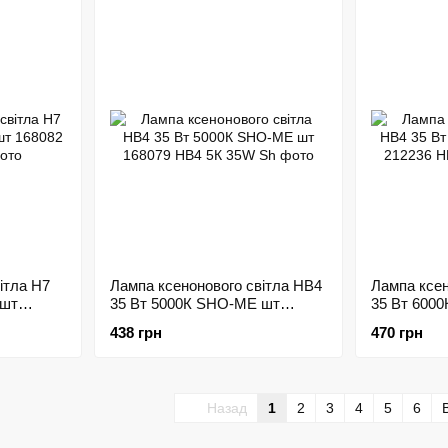
ітла H7
Лампа ксенонового світла HВ4
Лампа ксен
 шт
35 Вт 5000К SHO-ME шт
35 Вт 600
168079
212236
438 грн
470 грн
Назад
1
2
3
4
5
6