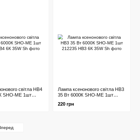
онового світла HВ4
Лампа ксенонового світла HВ3
0К SHO-ME 1шт
35 Вт 6000К SHO-ME 1шт
212235
220 грн
Вперед