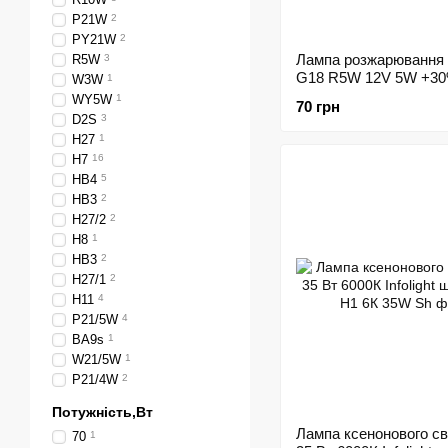
P21W
2
PY21W
2
Лампа розжарюванн
R5W
3
G18 R5W 12V 5W +30
W3W
1
168669
WY5W
1
70 грн
D2S
3
H27
1
H7
16
HB4
5
НВ3
2
H27/2
2
H8
1
HB3
2
H27/1
2
H11
4
P21/5W
4
BA9s
1
W21/5W
1
P21/4W
2
Потужність,Вт
Лампа ксенонового св
70
1